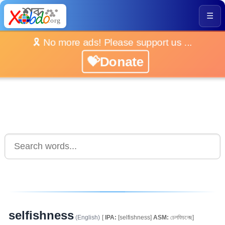
☰
🎗️ No more ads! Please support us ...
💝Donate
selfishness
(English)
[
IPA:
[selfishness]
ASM:
চেলফিচনেছ]