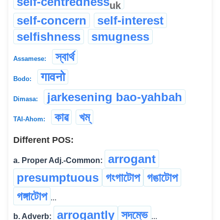
self-centredness
uk
self-concern
self-interest
selfishness
smugness
স্বাৰ্থ
Assamese:
गावनो
Bodo:
jarkesening bao-yahbah
Dimasa:
কাৱ
খম্
TAI-Ahom:
Different POS:
arrogant
a. Proper Adj.-Common:
presumptuous
গংগাটোপ
গঙাটোপ
গঙ্গাটোপ
...
arrogantly
সদম্ভে
b. Adverb:
...