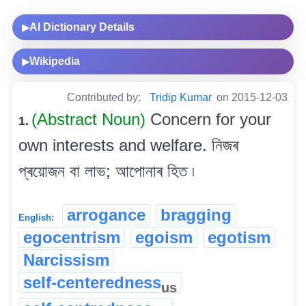
AI Dictionary Details
▶
Wikipedia
▶
Contributed by:
Tridip Kumar
on 2015-12-03
(Abstract Noun)
Concern for your
1.
own interests and welfare. নিজৰ
প্ৰয়োজন বা লাভ; আপোনাৰ হিত ৷
arrogance
bragging
English:
egocentrism
egoism
egotism
Narcissism
self-centeredness
us