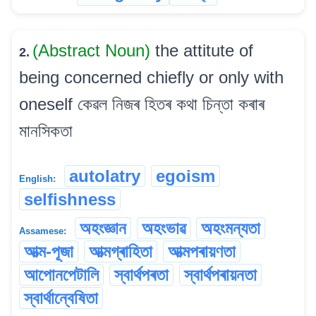
(Abstract Noun)
the attitute of
2.
being concerned chiefly or only with
oneself কেৱল নিজৰ হিতৰ কথা চিন্তা কৰাৰ
মানসিকতা
autolatry
egoism
English:
selfishness
অহংজ্ঞান
অহংভাৱ
অহংমন্যতা
Assamese:
আত্ম-পূজা
আত্মগ্ৰাহিতা
আত্মপৰায়ণতা
আপোনপেটালি
স্বাৰ্থপৰতা
স্বাৰ্থপৰায়নতা
স্বাৰ্থান্বেষিতা