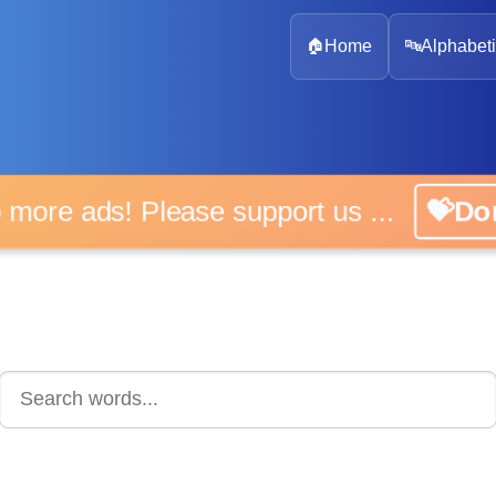
🏠
Home
🔤
Alphabeti
 more ads! Please support us ...
💝D