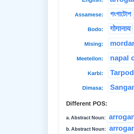
গংগাটোপ
Assamese:
गोगानाय
Bodo:
morda
Mising:
napal 
Meeteilon:
Tarpo
Karbi:
Sanga
Dimasa:
Different POS:
arroga
a. Abstract Noun:
arroga
b. Abstract Noun: