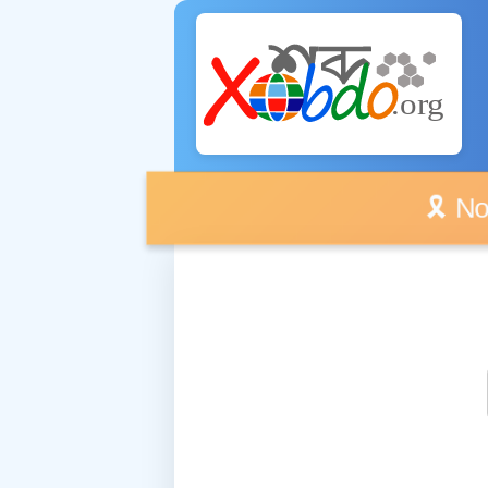
🎗️ No