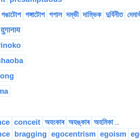
গঙাটোপ
গঙ্গাটোপ
গপাল
দম্ভী
দাম্ভিক
দুৰ্বিনীত
দেমা
दुगानाय
rinoko
chaoba
dong
ma
nce
conceit
অহংকাৰ
অহঙ্কাৰ
অহমিকা
...
nce
bragging
egocentrism
egoism
eg