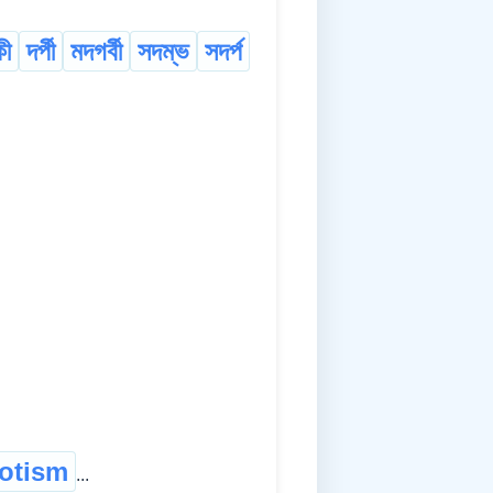
কী
দৰ্পী
মদগৰ্বী
সদম্ভ
সদৰ্প
otism
...