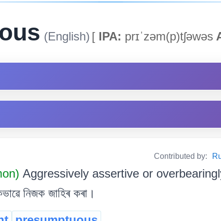
ous
(English)
[
IPA:
prɪˈzəm(p)tʃəwəs
Contributed by:
Ru
mon)
Aggressively assertive or overbearingly
্মকভাৱে নিজক জাহিৰ কৰা।
nt
presumptuous