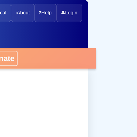
cal
ℹ️
About
❓
Help
👤
Login
onate