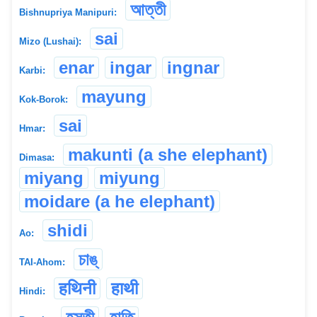
আত্তী
Bishnupriya Manipuri:
sai
Mizo (Lushai):
enar
ingar
ingnar
Karbi:
mayung
Kok-Borok:
sai
Hmar:
makunti (a she elephant)
Dimasa:
miyang
miyung
moidare (a he elephant)
shidi
Ao:
চাঙ্
TAI-Ahom:
हथिनी
हाथी
Hindi: