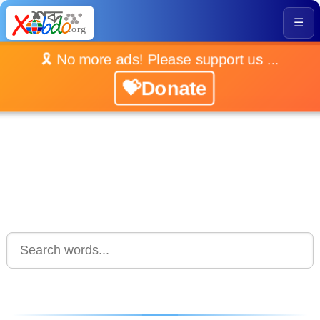
☰
🎗️ No more ads! Please support us ...
💝Donate