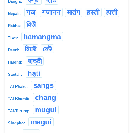
হস্তী
হাতি
Bangla:
गज
गजानन
मातंग
हस्ती
हात्ती
Nepali:
হিতী
Rabha:
hamangma
Tiwa:
মিয়উ
মেউ
Deori:
হাত্তী
Hajong:
hạti
Santali:
sangs
TAI-Phake:
chang
TAI-Khamti:
mugui
TAI-Turung:
magui
Singpho: