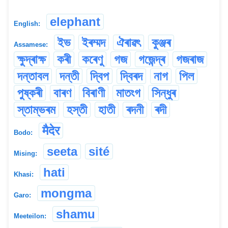
elephant
English:
ইভ
ইৰম্মদ
ঐৰাৱৎ
কুঞ্জৰ
Assamese:
ক্ষুদ্ৰাক্ষ
কৰী
কৰেণু
গজ
গজেন্দ্ৰ
গজৰাজ
দন্তাবল
দন্তী
দ্বিপ
দ্বিৰদ
নাগ
পিল
পুষ্কৰী
বাৰণ
বিৰাণী
মাতংগ
সিন্ধুৰ
স্তাম্ভৰম
হস্তী
হাতী
ৰদনী
ৰদী
मैदेर
Bodo:
seeta
sité
Mising:
hati
Khasi:
mongma
Garo:
shamu
Meeteilon: