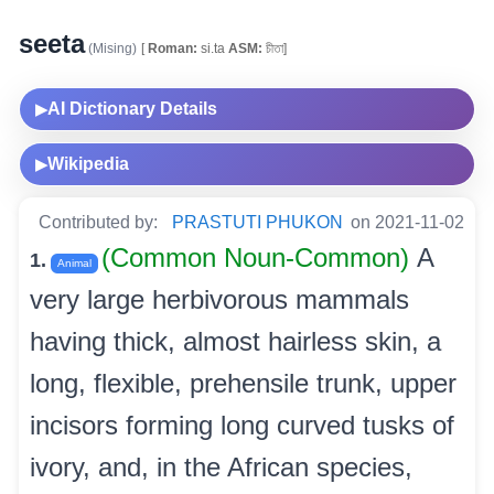
seeta
(Mising)
[
Roman:
si.ta
ASM:
চীতা]
AI Dictionary Details
▶
Wikipedia
▶
Contributed by:
PRASTUTI PHUKON
on 2021-11-02
(Common Noun-Common)
A
1.
Animal
very large herbivorous mammals
having thick, almost hairless skin, a
long, flexible, prehensile trunk, upper
incisors forming long curved tusks of
ivory, and, in the African species,