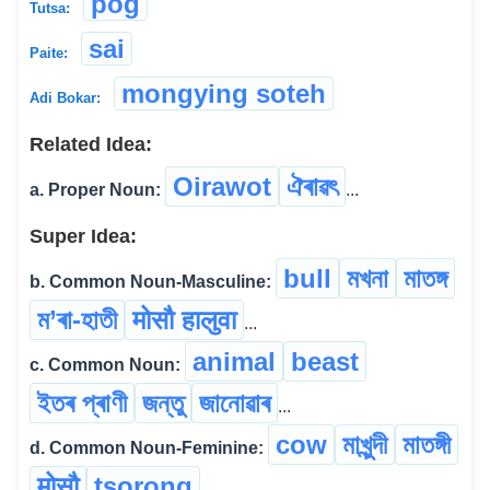
pog
Tutsa:
sai
Paite:
mongying soteh
Adi Bokar:
Related Idea:
Oirawot
ঐৰাৱৎ
a. Proper Noun:
...
Super Idea:
bull
মখনা
মাতঙ্গ
b. Common Noun-Masculine:
ম’ৰা-হাতী
मोसौ हालुवा
...
animal
beast
c. Common Noun:
ইতৰ প্ৰাণী
জন্তু
জানোৱাৰ
...
cow
মাখুন্দী
মাতঙ্গী
d. Common Noun-Feminine:
मोसौ
tsorong
...