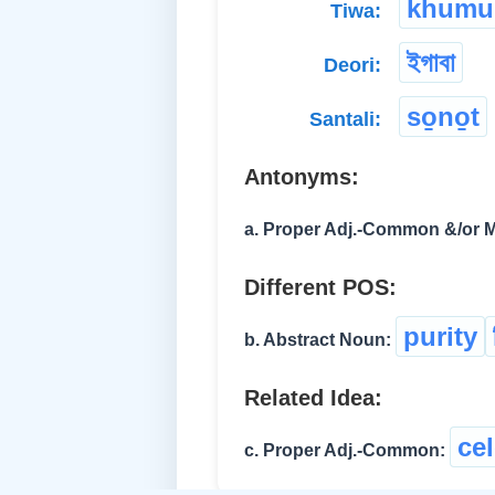
khumu
Tiwa:
ইগাবা
Deori:
so̱no̱t
Santali:
Antonyms:
a. Proper Adj.-Common &/or M
Different POS:
purity
b. Abstract Noun:
Related Idea:
cel
c. Proper Adj.-Common: