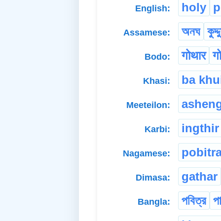
holy
p
English:
অনঘ
কুদ্দ
Assamese:
गोथार
ग
Bodo:
ba khu
Khasi:
ashen
Meeteilon:
ingthir
Karbi:
pobitr
Nagamese:
gathar
Dimasa:
পবিত্র
প
Bangla: