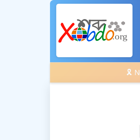
🎗️ No