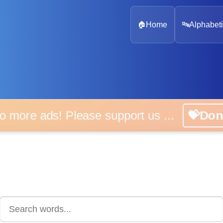
🏠
Home
🔤
Alphabeti
 more ads! Please support us ...
💝D