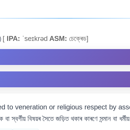
)
[
IPA:
ˈseɪkrəd
ASM:
চেক্ৰেড]
led to veneration or religious respect by asso
া স্বৰ্গীয় বিষয়ৰ সৈতে জড়িত থকাৰ কাৰণে সন্মান বা ধৰ্মীয় 