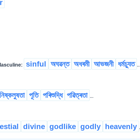
r
sinful
অঘৱন্ত
অধৰমী
আভজনী
ধৰ্মচ্যুত
asculine:
..
নিষ্কলুষতা
পূতি
পৰিশুদ্ধি
পৱিত্ৰতা
...
estial
divine
godlike
godly
heavenly