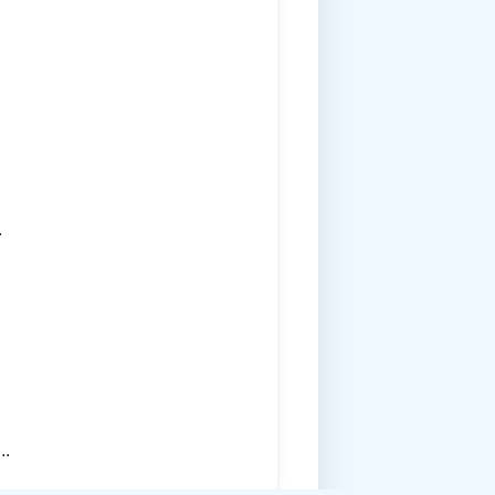
.
...