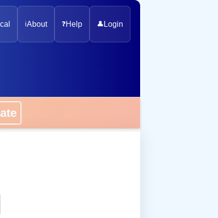
cal
ℹ️
About
❓
Help
👤
Login
onate