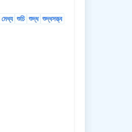
মেধ্য
শুচি
শুদ্ধ
শুদ্ধসত্ত্ব