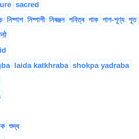
ure
sacred
ুচ
নিষ্পাপ
নিষ্পাপী
নিৰঞ্জন
পবিত্ৰ
পাক
পাপ-শূণ্য
পূত
ोनो
id
gba
laida katkhraba
shokpa yadraba
a
াক
শুদ্ধ