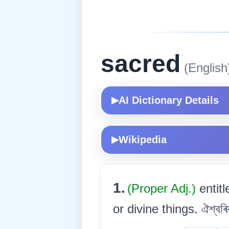
sacred
(English
AI Dictionary Details
▶
Wikipedia
▶
1.
(Proper Adj.)
entit
or divine things. ঐশ্বৰিক ব