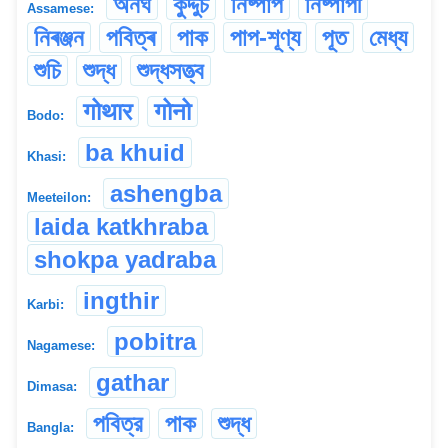
অনঘ
কুদ্দুচ
নিষ্পাপ
নিষ্পাপী
Assamese:
নিৰঞ্জন
পবিত্ৰ
পাক
পাপ-শূণ্য
পূত
মেধ্য
শুচি
শুদ্ধ
শুদ্ধসত্ত্ব
गोथार
गोनो
Bodo:
ba khuid
Khasi:
ashengba
Meeteilon:
laida katkhraba
shokpa yadraba
ingthir
Karbi:
pobitra
Nagamese:
gathar
Dimasa:
পবিত্র
পাক
শুদ্ধ
Bangla: