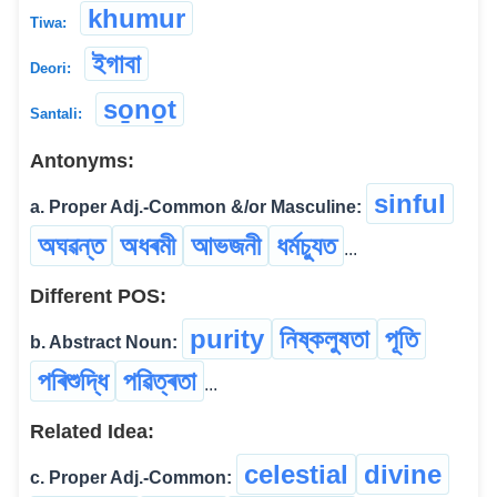
khumur
Tiwa:
ইগাবা
Deori:
so̱no̱t
Santali:
Antonyms:
sinful
a. Proper Adj.-Common &/or Masculine:
অঘৱন্ত
অধৰমী
আভজনী
ধৰ্মচ্যুত
...
Different POS:
purity
নিষ্কলুষতা
পূতি
b. Abstract Noun:
পৰিশুদ্ধি
পৱিত্ৰতা
...
Related Idea:
celestial
divine
c. Proper Adj.-Common: