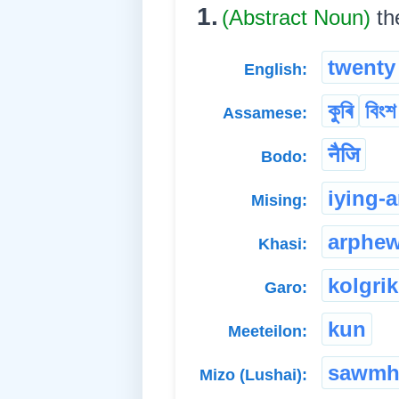
1.
(Abstract Noun)
th
twenty
English:
কুৰি
বিংশ
Assamese:
नैजि
Bodo:
iying-
Mising:
arphe
Khasi:
kolgrik
Garo:
kun
Meeteilon:
sawmh
Mizo (Lushai):