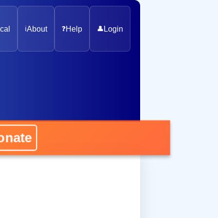
cal
ℹ️
About
❓
Help
👤
Login
nate