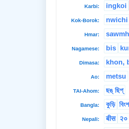
ingkoi
Karbi:
nwichi
Kok-Borok:
sawmh
Hmar:
bis
ku
Nagamese:
khon, b
Dimasa:
metsu
Ao:
ছঙ্ ছিপ্
TAI-Ahom:
কুড়ি
বিংশ
Bangla:
बीस
२०
Nepali: