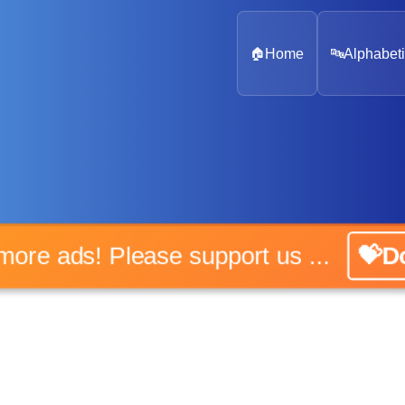
🏠
Home
🔤
Alphabeti
o more ads! Please support us ...
💝Do