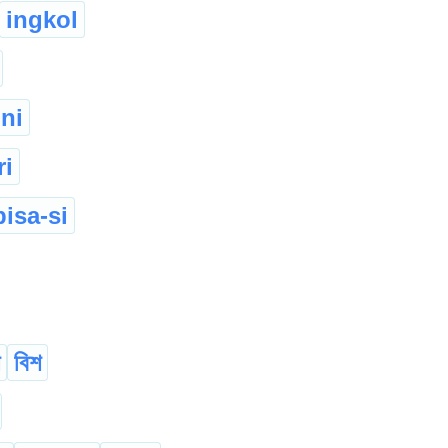
ingkol
ni
ri
isa-si
বিশ