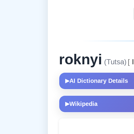
roknyi
(Tutsa)
[
I
AI Dictionary Details
▶
Wikipedia
▶