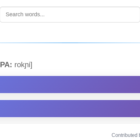
PA:
rokɲi]
Contributed 