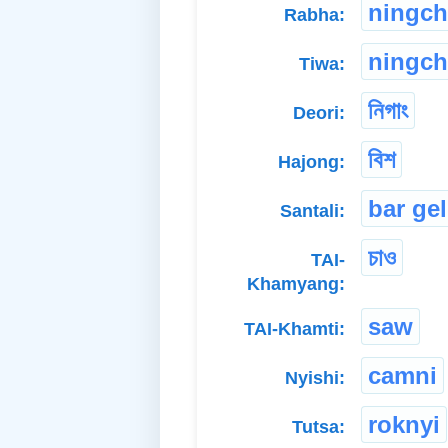
ningch
Rabha:
ningch
Tiwa:
নিগাং
Deori:
বিশ
Hajong:
bar gel
Santali:
চাও
TAI-
Khamyang:
saw
TAI-Khamti:
camni
Nyishi:
roknyi
Tutsa: