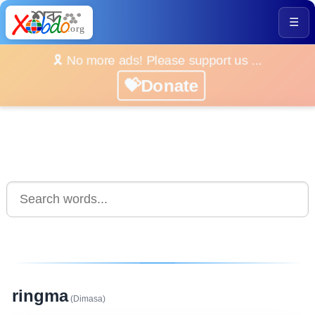
☰
🎗️ No more ads! Please support us ...
💝Donate
ringma
(Dimasa)