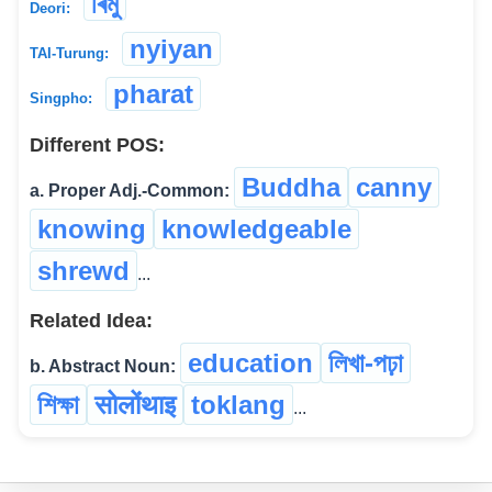
ৰিমু
Deori:
nyiyan
TAI-Turung:
pharat
Singpho:
Different POS:
Buddha
canny
a. Proper Adj.-Common:
knowing
knowledgeable
shrewd
...
Related Idea:
education
লিখা-পঢ়া
b. Abstract Noun:
শিক্ষা
सोलोंथाइ
toklang
...