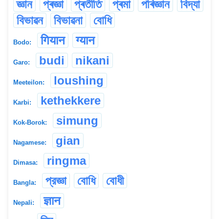
জ্ঞান
প্ৰজ্ঞা
প্ৰতীতি
প্ৰমা
পৰিজ্ঞান
বিদ্যা
বিভাৱন
বিভাৱনা
বোধি
गियान
ग्यान
Bodo:
budi
nikani
Garo:
loushing
Meeteilon:
kethekkere
Karbi:
simung
Kok-Borok:
gian
Nagamese:
ringma
Dimasa:
প্রজ্ঞা
বোধি
বোধী
Bangla:
ज्ञान
Nepali: