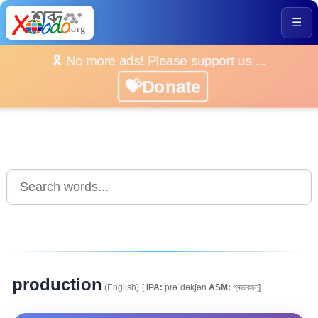
☰
🎗️ No more ads! Please support us ...
💝Donate
production
(English)
[
IPA:
prəˈdəkʃən
ASM:
প্ৰডাকচন]