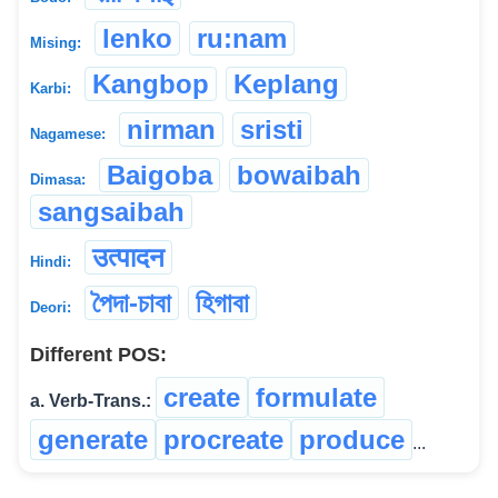
lenko
ru:nam
Mising:
Kangbop
Keplang
Karbi:
nirman
sristi
Nagamese:
Baigoba
bowaibah
Dimasa:
sangsaibah
उत्पादन
Hindi:
পৈদা-চাবা
হিগাবা
Deori:
Different POS:
create
formulate
a. Verb-Trans.:
generate
procreate
produce
...