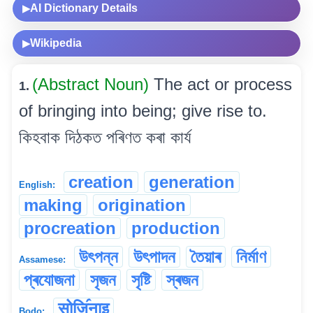
AI Dictionary Details
▶
Wikipedia
▶
(Abstract Noun)
The act or process
1.
of bringing into being; give rise to.
কিহবাক দিঠকত পৰিণত কৰা কাৰ্য
creation
generation
English:
making
origination
procreation
production
উৎপন্ন
উৎপাদন
তৈয়াৰ
নিৰ্মাণ
Assamese:
প্ৰযোজনা
সৃজন
সৃষ্টি
স্ৰজন
सोजि॔नाइ
Bodo: