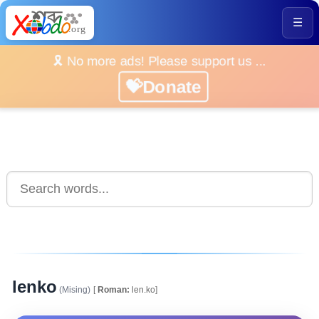
☰
🎗️ No more ads! Please support us ...
💝Donate
lenko
(Mising)
[
Roman:
len.ko]