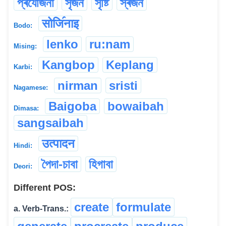
প্ৰযোজনা
সৃজন
সৃষ্টি
স্ৰজন
सोजि॔नाइ
Bodo:
lenko
ru:nam
Mising:
Kangbop
Keplang
Karbi:
nirman
sristi
Nagamese:
Baigoba
bowaibah
Dimasa:
sangsaibah
उत्पादन
Hindi:
পৈদা-চাবা
হিগাবা
Deori:
Different POS:
create
formulate
a. Verb-Trans.: