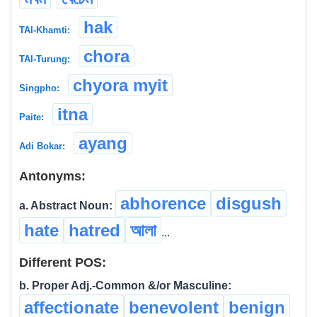
hak
TAI-Khamti:
chora
TAI-Turung:
chyora myit
Singpho:
itna
Paite:
ayang
Adi Bokar:
Antonyms:
abhorence
disgush
a. Abstract Noun:
hate
hatred
আলা
...
Different POS:
b. Proper Adj.-Common &/or Masculine:
affectionate
benevolent
benign