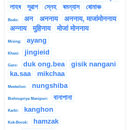
লাহৰ
সুৱাগ
স্নেহ
ৰমন্যাস
ৰোমাঞ্চ
अन
अननाय
अननाय, माजांमोननाय
Bodo:
अन्नाय
मुहिनाय
मोजां मोननाय
ayang
Mising:
jingieid
Khasi:
duk ong.bea
gisik nangani
Garo:
ka.saa
mikchaa
nungshiba
Meeteilon:
বানাপানা
Bishnupriya Manipuri:
kanghon
Karbi:
hamzak
Kok-Borok: