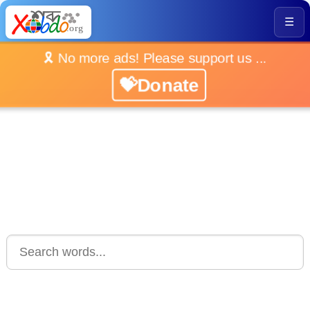
☰
🎗️ No more ads! Please support us ...
💝Donate