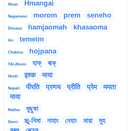
Hmangai
Hmar:
morom
prem
seneho
Nagamese:
hamjaomah
khasaoma
Dimasa:
temeim
Ao:
hojpana
Chakma:
হাক্
ৰাক্
TAI-Ahom:
इश्क
माया
Hindi:
पीरति
प्रणय
प्रीति
प्रेम
ममता
Nepali:
माया
মুছুকা
Rabha:
চ্চু-নিমা
নাহাং
নেহাং
মায়া
মুহ
Deori:
মৰম
ৰেচেম