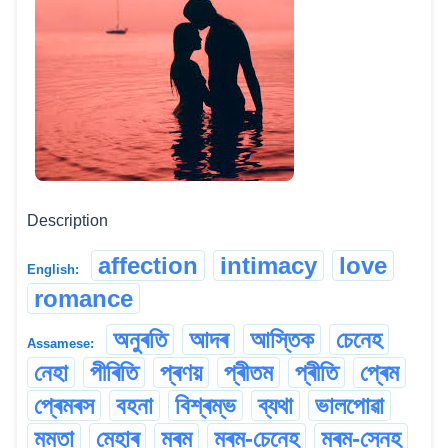
Description
affection
intimacy
love
English:
romance
অনুৰতি
আদৰ
আস্তিক
চেনেহ
Assamese:
নেহা
পীৰিতি
প্ৰণয়
প্ৰীতম
প্ৰীতি
প্ৰেম
প্ৰেমৰস
বহনা
বিশ্ৰম্ভ
ব্যথা
ভালপোৱা
মমতা
মেহাৰ
মৰম
মৰম-চেনেহ
মৰম-স্নেহ