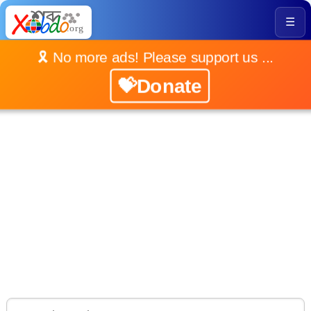
☰
🎗️ No more ads! Please support us ...
💝Donate