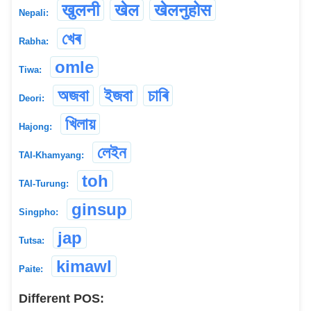
खुलनी
खेल
खेलनुहोस
Nepali:
খেৰ
Rabha:
omle
Tiwa:
অজবা
ইজবা
চাৰি
Deori:
খিলায়
Hajong:
লেইন
TAI-Khamyang:
toh
TAI-Turung:
ginsup
Singpho:
jap
Tutsa:
kimawl
Paite:
Different POS: