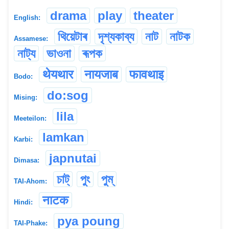
drama
play
theater
English:
থিয়েটাৰ
দৃশ্যকাব্য
নাট
নাটক
Assamese:
নাট্য
ভাওনা
ৰূপক
थेयथार
नायजाब
फावथाइ
Bodo:
do:sog
Mising:
lila
Meeteilon:
lamkan
Karbi:
japnutai
Dimasa:
চাট্
পুং
পুম্
TAI-Ahom:
नाटक
Hindi:
pya poung
TAI-Phake: