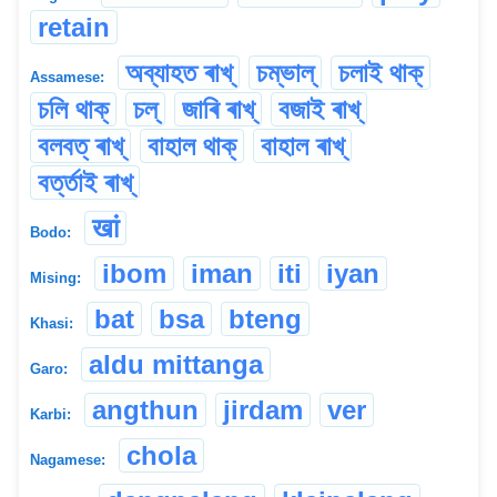
retain
অব্যাহত ৰাখ্
চম্ভাল্
চলাই থাক্
Assamese:
চলি থাক্
চল্
জাৰি ৰাখ্
বজাই ৰাখ্
বলবত্ ৰাখ্
বাহাল থাক্
বাহাল ৰাখ্
বৰ্ত্তাই ৰাখ্
खां
Bodo:
ibom
iman
iti
iyan
Mising:
bat
bsa
bteng
Khasi:
aldu mittanga
Garo:
angthun
jirdam
ver
Karbi:
chola
Nagamese: