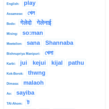
play
English:
খেল
Assamese:
गेलेदो
गेलेनाई
Bodo:
so:man
Mising:
sana
Shannaba
Meeteilon:
খেলা
Bishnupriya Manipuri:
jui
kejui
kijal
pathu
Karbi:
thwng
Kok-Borok:
malaoh
Dimasa:
sayiba
Ao:
ট
TAI-Ahom: