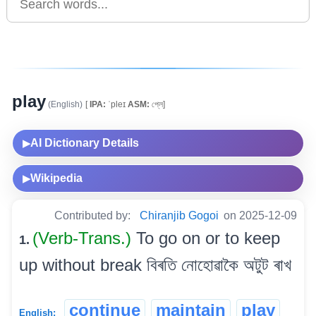
play
(English)
[
IPA:
ˈpleɪ
ASM:
প্লে]
AI Dictionary Details
▶
Wikipedia
▶
Contributed by:
Chiranjib Gogoi
on 2025-12-09
(Verb-Trans.)
To go on or to keep
1.
up without break বিৰতি নোহোৱাকৈ অটুট ৰাখ
continue
maintain
play
English: