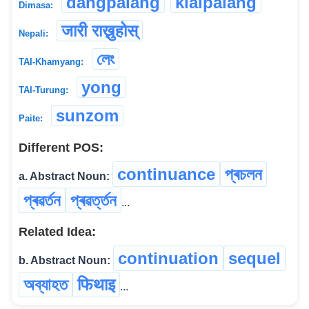
dangpalang
klaipalang
Dimasa:
जारी राख्नुहोस्
Nepali:
লেং
TAI-Khamyang:
yong
TAI-Turung:
sunzom
Paite:
Different POS:
continuance
প্ৰচলন
a. Abstract Noun:
প্ৰৱৰ্তন
প্ৰৱৰ্ত্তন
...
Related Idea:
continuation
sequel
b. Abstract Noun:
অব্যাহত
फिथाइ
...