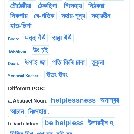
চৌঠেঙীয়া
ঠেৰুছিগা
নিঃসহায়
নিঠৰুৱা
নিৰুপায়
বে-গতিক
সহায়-শূন্য
সহায়হীন
হাত-ছিগা
मदद गैयै
राहा गैयै
Bodo:
উং চই
TAI-Ahom:
উপাই-জা
গতি-কিৰি-চাবা
তুকুনা
Deori:
উতং উবং
Sonowal Kachari:
Different POS:
helplessness
অনাশ্ৰয়
a. Abstract Noun:
আচান
নিঃসহায়
...
be helpless
উপায়হীন হ
b. Verb-Intran.: