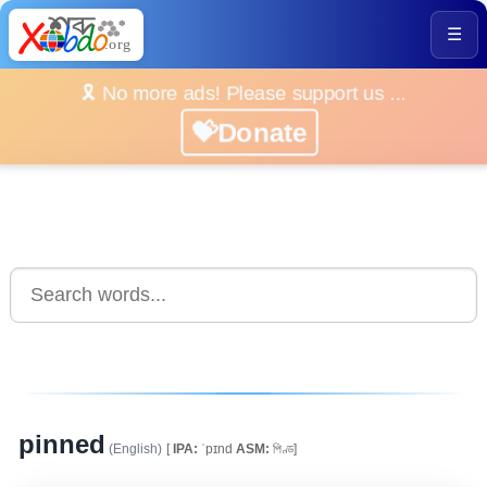
☰
🎗️ No more ads! Please support us ...
💝Donate
pinned
(English)
[
IPA:
ˈpɪnd
ASM:
পিণ্ড]