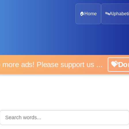
🏠
Home
🔤
Alphabeti
 more ads! Please support us ...
💝D