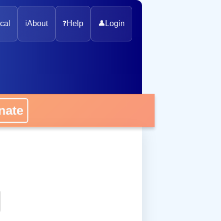
cal
ℹ️
About
❓
Help
👤
Login
onate