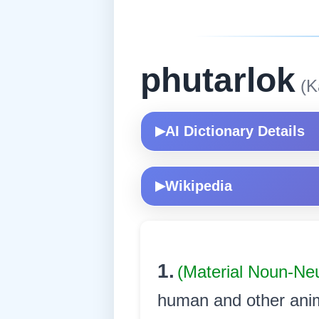
phutarlok
(K
AI Dictionary Details
▶
Wikipedia
▶
1.
(Material Noun-Ne
human and other animal