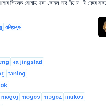
োলাৰ ভিতৰত সোমাই থকা কোমল অঙ্গ বিশেষ, যি দেহৰ সকলো কা
ু
মস্তিষ্ক
ieng
ka jingstad
ng
taning
lok
magoj
mogos
mogoz
mukos