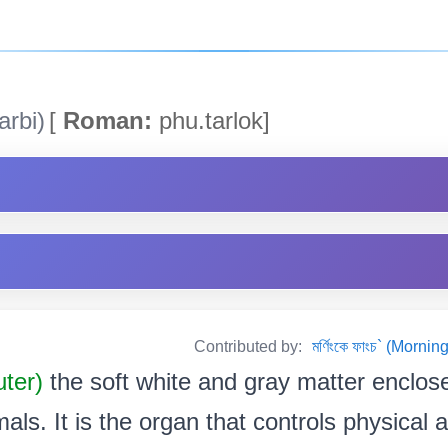
arbi)
[
Roman:
phu.tarlok]
Contributed by:
মৰ্ণিংকে ফাংচ` (Mor
uter)
the soft white and gray matter enclose
s. It is the organ that controls physical a