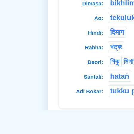
bikhli
Dimasa:
tekulu
Ao:
दिमाग
Hindi:
খত্ৰং
Rabha:
গিকু
মিগ
Deori:
hataṅ
Santali:
tukku 
Adi Bokar: