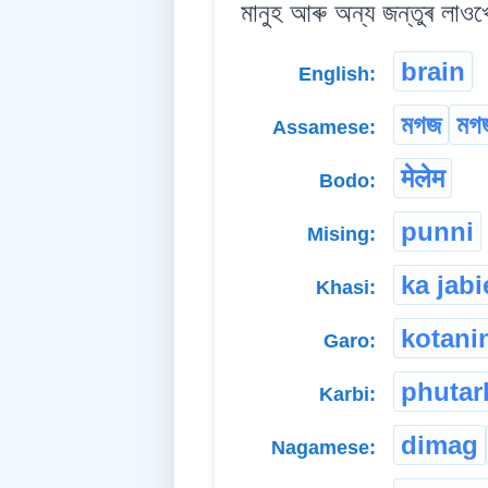
মানুহ আৰু অন্য জন্তুৰ লাওখ
brain
English:
মগজ
মগজ
Assamese:
मेलेम
Bodo:
punni
Mising:
ka jab
Khasi:
kotani
Garo:
phutar
Karbi:
dimag
Nagamese: