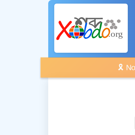
🎗️ No