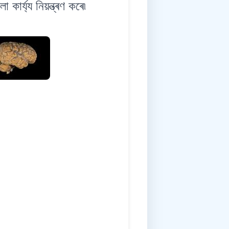
ৰ্য্য নিয়ন্ত্ৰণ কৰে৷