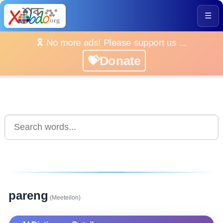
☰
🎗️ No more ads! Please support us ...
💝Donate
pareng
(Meeteilon)