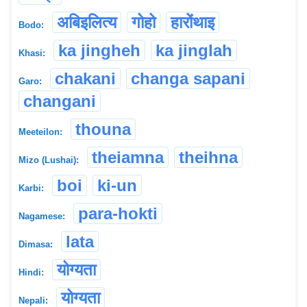
अबिइलित्य
गोहो
हारोंथाइ
Bodo:
ka jingheh
ka jinglah
Khasi:
chakani
changa sapani
Garo:
changani
thouna
Meeteilon:
theiamna
theihna
Mizo (Lushai):
boi
ki-un
Karbi:
para-hokti
Nagamese:
lata
Dimasa:
योग्यता
Hindi:
योग्यता
Nepali: