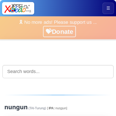
☰
🎗️ No more ads! Please support us ...
💝Donate
nungun
(TAI-Turung)
[
IPA:
nuŋgun]