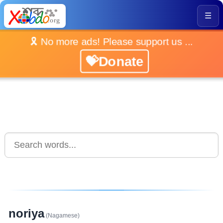
☰
🎗️ No more ads! Please support us ...
💝Donate
noriya
(Nagamese)