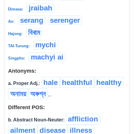
jraibah
Dimasa:
serang
serenger
Ao:
বিৰাম
Hajong:
mychi
TAI-Turung:
machyi ai
Singpho:
Antonyms:
hale
healthful
healthy
a. Proper Adj.:
অনাময়
অৰুগ্ন
...
Different POS:
affliction
b. Abstract Noun-Neuter:
ailment
disease
illness