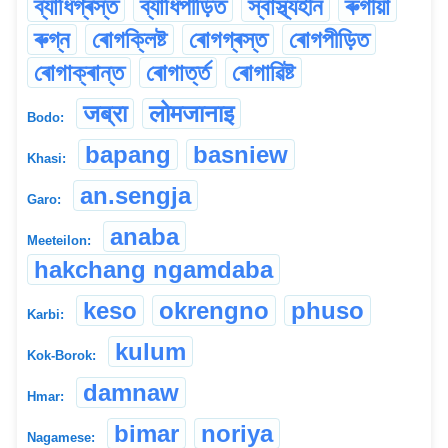
ব্যাধিগ্ৰস্ত
ব্যাধিপীড়িত
স্বাস্থ্যহীন
ৰুগীয়া
ৰুগ্ন
ৰোগক্লিষ্ট
ৰোগগ্ৰস্ত
ৰোগপীড়িত
ৰোগাক্ৰান্ত
ৰোগাৰ্ত্ত
ৰোগাৱিষ্ট
जब्रा
लोमजानाइ
Bodo:
bapang
basniew
Khasi:
an.sengja
Garo:
anaba
Meeteilon:
hakchang ngamdaba
keso
okrengno
phuso
Karbi:
kulum
Kok-Borok:
damnaw
Hmar:
bimar
noriya
Nagamese: