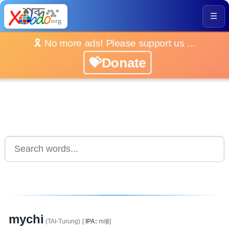
☰
🎗️ No more ads! Please support us ...
💝Donate
mychi
(TAI-Turung)
[
IPA:
miʧi]