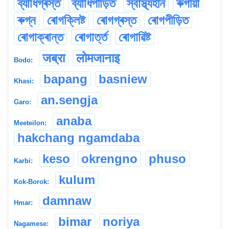
ব্যাধিগ্ৰস্ত
ব্যাধিপীড়িত
স্বাস্থ্যহীন
ৰুগীয়া
ৰুগ্ন
ৰোগক্লিষ্ট
ৰোগগ্ৰস্ত
ৰোগপীড়িত
ৰোগাক্ৰান্ত
ৰোগাৰ্ত্ত
ৰোগাৱিষ্ট
जब्रा
लोमजानाइ
Bodo:
bapang
basniew
Khasi:
an.sengja
Garo:
anaba
Meeteilon:
hakchang ngamdaba
keso
okrengno
phuso
Karbi:
kulum
Kok-Borok:
damnaw
Hmar:
bimar
noriya
Nagamese: