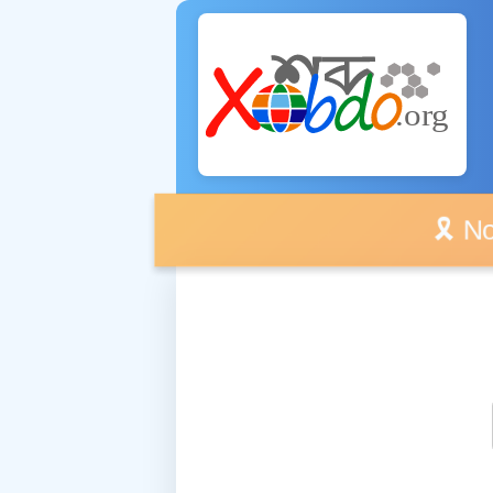
🎗️ No