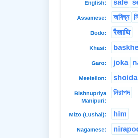
safe
s
English:
অবিঘ্ন
ন
Assamese:
रैखाथि
Bodo:
baskh
Khasi:
joka
n
Garo:
shoida
Meeteilon:
নিরাপদ
Bishnupriya
Manipuri:
him
Mizo (Lushai):
nirapo
Nagamese: