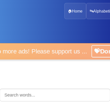
🏠
Home
🔤
Alphabeti
 more ads! Please support us ...
💝D