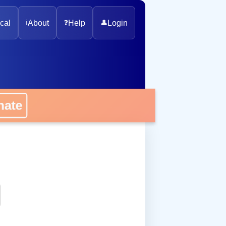
cal
ℹ️
About
❓
Help
👤
Login
onate