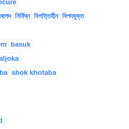
ecure
িৰাপদ
নিৰ্বিঘ্ন
বিপত্তিহীন
বিপদমুক্ত
em
basuk
aljoka
ba
shok khotaba
d