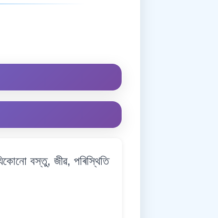
োনো বস্তু, জীৱ, পৰিস্থিতি