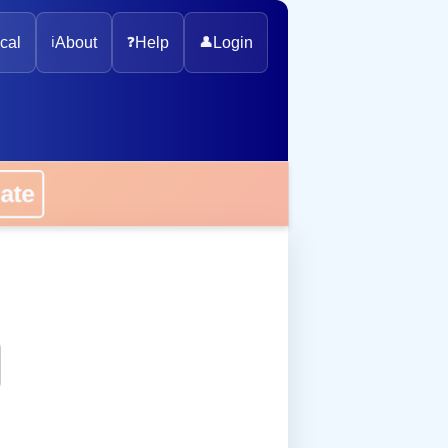
cal
ℹ️
About
❓
Help
👤
Login
onate