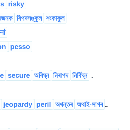
us
risky
দজনক
বিপদসঙ্কুল
শংকাকুল
नां
on
pesso
fe
secure
অবিঘ্ন
নিৰাপদ
নিৰ্বিঘ্ন
...
jeopardy
peril
অথন্তৰ
অথাই-সাগৰ
...