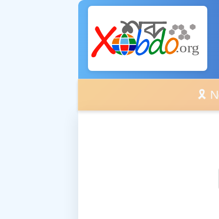
🎗️ No