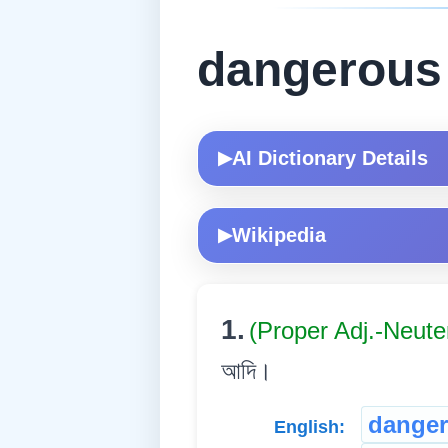
dangerous
AI Dictionary Details
▶
Wikipedia
▶
1.
(Proper Adj.-Neute
আদি।
dange
English: