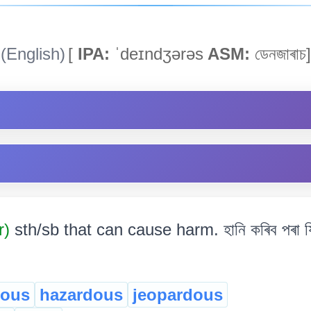
(English)
[
IPA:
ˈdeɪndʒərəs
ASM:
ডেনজাৰাচ]
r)
sth/sb that can cause harm. হানি কৰিব পৰা যিক
rous
hazardous
jeopardous