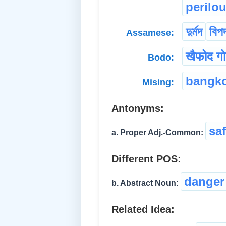
perilo
দুৰ্মদ
বিপ
Assamese:
खैफोद गो
Bodo:
bangk
Mising:
Antonyms:
sa
a. Proper Adj.-Common:
Different POS:
danger
b. Abstract Noun:
Related Idea: