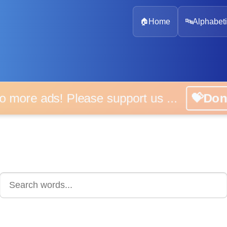
🏠
Home
🔤
Alphabeti
 more ads! Please support us ...
💝D