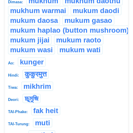
mukhum
mukhum daothu
Dimasa:
mukhum warmai
mukum daodi
mukum daosa
mukum gasao
mukum haplao (button mushroom)
mukum jijai
mukum raoto
mukum wasi
mukum wati
kunger
Ao:
कुकुरमुत्त
Hindi:
mikhrim
Tiwa:
চ্চুমুজি
Deori:
fak heit
TAI-Phake:
muti
TAI-Turung: