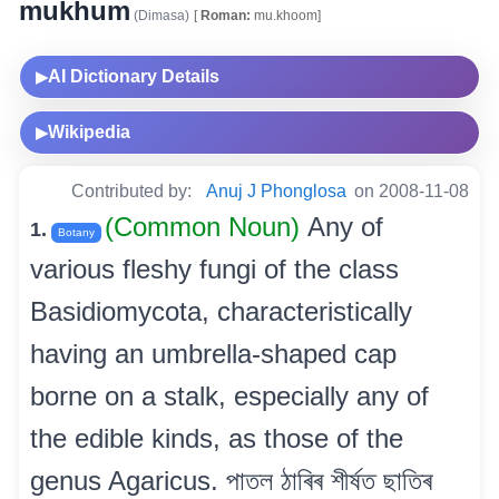
mukhum
(Dimasa)
[
Roman:
mu.khoom]
AI Dictionary Details
▶
Wikipedia
▶
Contributed by:
Anuj J Phonglosa
on 2008-11-08
(Common Noun)
Any of
1.
Botany
various fleshy fungi of the class
Basidiomycota, characteristically
having an umbrella-shaped cap
borne on a stalk, especially any of
the edible kinds, as those of the
genus Agaricus. পাতল ঠাৰিৰ শীৰ্ষত ছাতিৰ