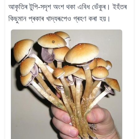
আকৃতিৰ টুপি-সদৃশ অংশ থকা এবিধ ভেঁকুৰ। ইহঁতৰ
কিছুমান প্ৰকাৰ খাদ্যৰূপেও গ্ৰহণ কৰা হয়।