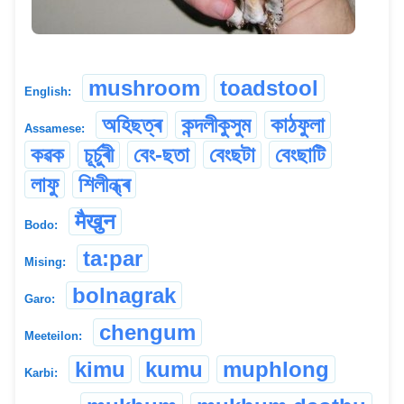
mushroom
toadstool
English:
অহিছত্ৰ
কন্দলীকুসুম
কাঠফুলা
Assamese:
কৱক
চূৰ্চুৰী
বেং-ছতা
বেংছটা
বেংছাটি
লাফু
শিলীন্ধ্ৰ
मैखुन
Bodo:
ta:par
Mising:
bolnagrak
Garo:
chengum
Meeteilon:
kimu
kumu
muphlong
Karbi: