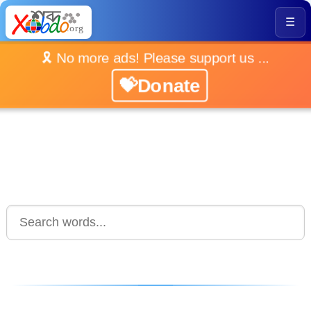
☰
🎗️ No more ads! Please support us ...
💝Donate