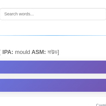
[
IPA:
mould
ASM:
মাউল্ড]
Contr