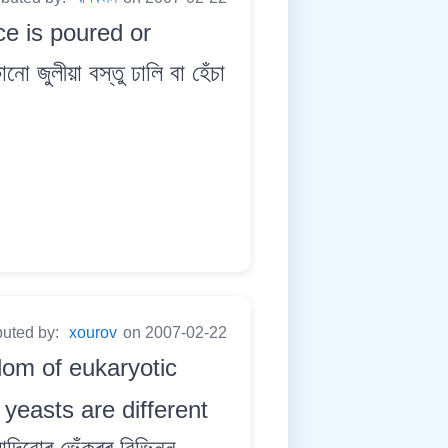
ce is poured or
লীয়া বস্তু ঢালি বা হেঁচা
buted by:
xourov
on 2007-02-22
om of eukaryotic
yeasts are different
িবোৰ ভেঁকুৰৰ বিভিন্ন