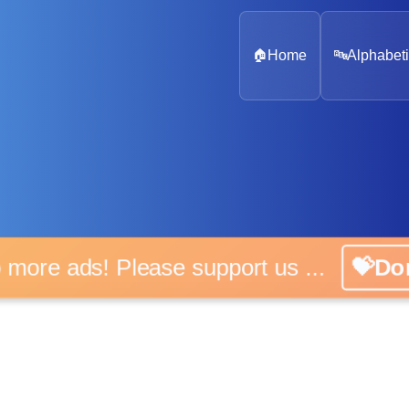
🏠
Home
🔤
Alphabeti
o more ads! Please support us ...
💝Do