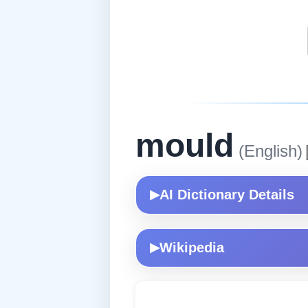
mould
(English)
AI Dictionary Details
▶
Wikipedia
▶