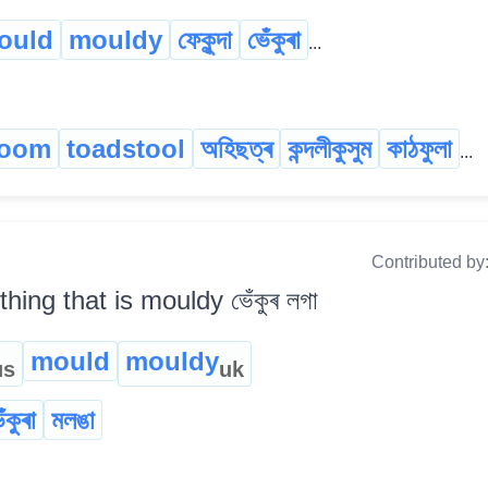
ould
mouldy
ফেকুন্দা
ভেঁকুৰা
...
room
toadstool
অহিছত্ৰ
কন্দলীকুসুম
কাঠফুলা
...
Contributed by
hing that is mouldy ভেঁকুৰ লগা
mould
mouldy
us
uk
ঁকুৰা
মলঙা