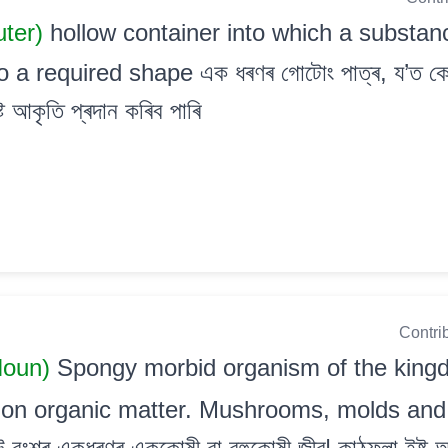
uter)
hollow container into which a substan
 required shape এক ধৰণৰ গোটোং পাত্ৰ, য’ত কোনো জু
ষ্ট আকৃতি প্ৰদান কৰিব পাৰি
Contri
Noun)
Spongy morbid organism of the kingd
 on organic matter. Mushrooms, molds and 
বংশৰ একধৰণৰ এককোষী বা বহুকোষী জীৱ| কাঠফুলা,ইষ্ট আদ