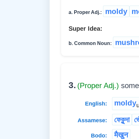
moldy
m
a. Proper Adj.:
Super Idea:
mush
b. Common Noun:
3.
(Proper Adj.)
somet
moldy
English:
ফেকুন্দা
ভে
Assamese:
मैखुन
Bodo: