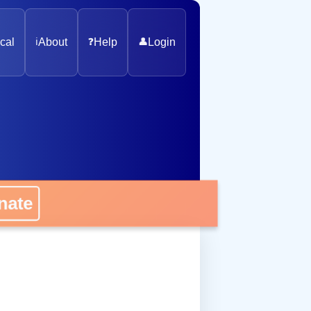
cal
ℹ️
About
❓
Help
👤
Login
nate