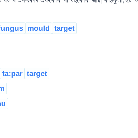
fungus
mould
target
ta:par
target
um
mu