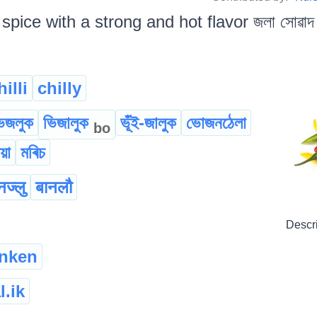
 spice with a strong and hot flavor জলা সোৱাদ বি
hilli
chilly
ভজলুক
ভিজালুক
ভূঁই-জালুক
ভোজনঠেলা
bo
য়া
মৰিচ
नज्लु
बानलौ
Descr
nken
l.ik