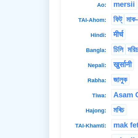
mersii
Ao:
ফিট্
মাক
TAI-Ahom:
मीर्च
Hindi:
চিলি
মরি
Bangla:
खुर्सानी
Nepali:
জালুক
Rabha:
Asam 
Tiwa:
মৰিচ
Hajong:
mak fe
TAI-Khamti: