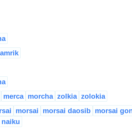
ha
amrik
ha
merca
morcha
zolkia
zolokia
sai
morsai
morsai daosib
morsai gon
 naiku