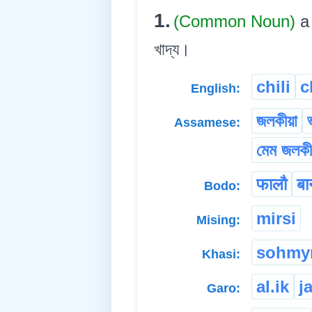
1.
(Common Noun)
a
খাদ্য।
chili
c
English:
জলকীয়া
Assamese:
মেম জলকী
फालौ
बा
Bodo:
mirsi
Mising:
sohmy
Khasi:
al.ik
ja
Garo: