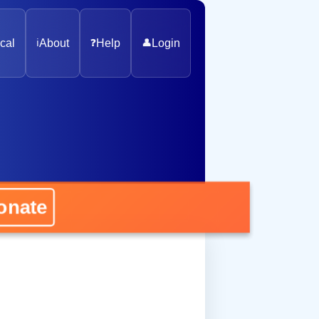
cal
ℹ️
About
❓
Help
👤
Login
nate