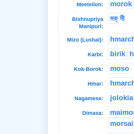
morok
Meeteilon:
মক্ সী
Bishnupriya
Manipuri:
hmarc
Mizo (Lushai):
birik
h
Karbi:
moso
Kok-Borok:
hmarc
Hmar:
jolokia
Nagamese:
maimor
Dimasa:
morsai