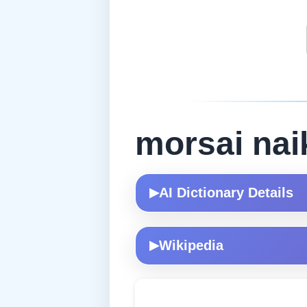
morsai nai
AI Dictionary Details
▶
Wikipedia
▶