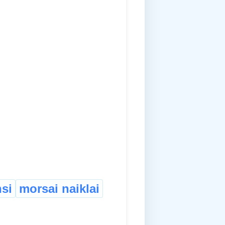
si
morsai naiklai