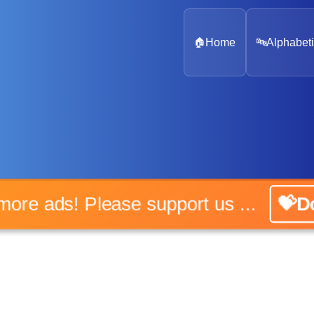
🏠
Home
🔤
Alphabeti
No more ads! Please support us ...
💝Do