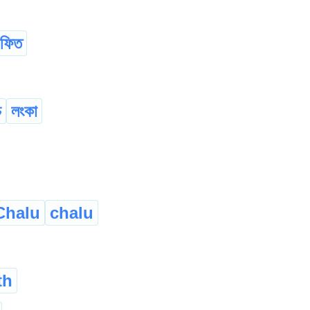
-ফিত
চ
লংকা
Chalu
chalu
th