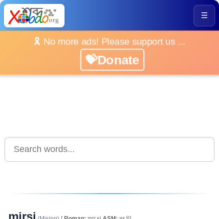
☰
🎗️ No more ads! Please support us ...
💝Donate
mirsi
(Mising)
[
Roman:
mir.si
ASM:
মৃৰ্ চি]