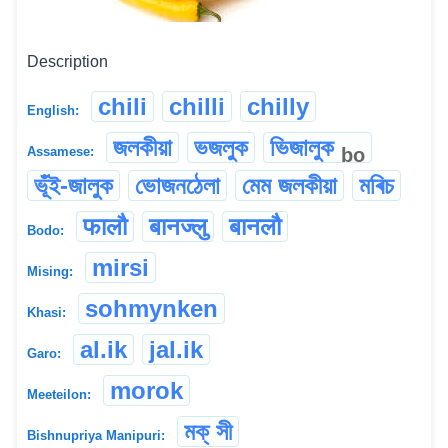
Description
chili
chilli
chilly
English:
জলকীয়া
ভজলুক
ভিজালুক
bo
Assamese:
ভূঁই-জালুক
ভোজনঠেলা
মেম জলকীয়া
মৰিচ
फालौ
बानज्लु
बानलौ
Bodo:
mirsi
Mising:
sohmynken
Khasi:
al.ik
jal.ik
Garo:
morok
Meeteilon:
মক্ সী
Bishnupriya Manipuri: