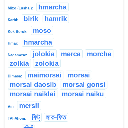
hmarcha
Mizo (Lushai):
birik
hamrik
Karbi:
moso
Kok-Borok:
hmarcha
Hmar:
jolokia
merca
morcha
Nagamese:
zolkia
zolokia
maimorsai
morsai
Dimasa:
morsai daosib
morsai gonsi
morsai naiklai
morsai naiku
mersii
Ao:
ফিট্
মাক-ফিত
TAI-Ahom: