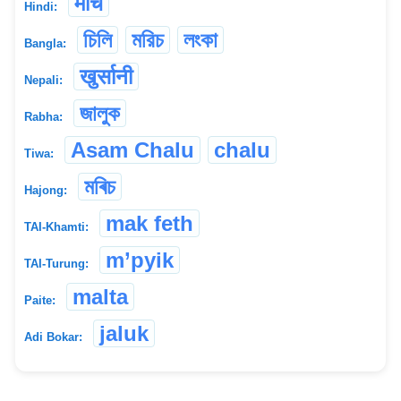
मीर्च
Hindi:
চিলি
মরিচ
লংকা
Bangla:
खुर्सानी
Nepali:
জালুক
Rabha:
Asam Chalu
chalu
Tiwa:
মৰিচ
Hajong:
mak feth
TAI-Khamti:
m’pyik
TAI-Turung:
malta
Paite:
jaluk
Adi Bokar: