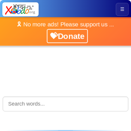
☰
🎗️ No more ads! Please support us ...
💝Donate