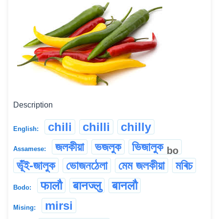
Description
chili
chilli
chilly
English:
জলকীয়া
ভজলুক
ভিজালুক
bo
Assamese:
ভূঁই-জালুক
ভোজনঠেলা
মেম জলকীয়া
মৰিচ
फालौ
बानज्लु
बानलौ
Bodo:
mirsi
Mising: