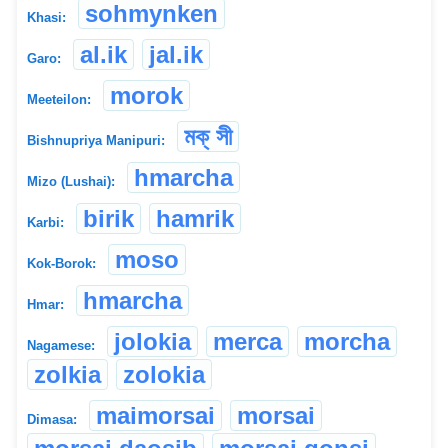
sohmynken
Khasi:
al.ik
jal.ik
Garo:
morok
Meeteilon:
মক্ সী
Bishnupriya Manipuri:
hmarcha
Mizo (Lushai):
birik
hamrik
Karbi:
moso
Kok-Borok:
hmarcha
Hmar:
jolokia
merca
morcha
Nagamese:
zolkia
zolokia
maimorsai
morsai
Dimasa: