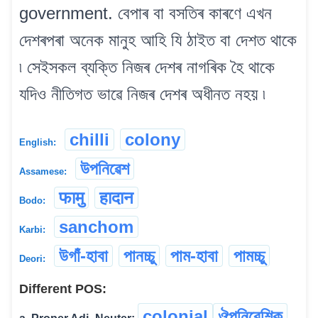
government. বেপাৰ বা বসতিৰ কাৰণে এখন
দেশৰপৰা অনেক মানুহ আহি যি ঠাইত বা দেশত থাকে
৷ সেইসকল ব্যক্তি নিজৰ দেশৰ নাগৰিক হৈ থাকে
যদিও নীতিগত ভাৱে নিজৰ দেশৰ অধীনত নহয় ৷
chilli
colony
English:
উপনিৱেশ
Assamese:
फामु
हादान
Bodo:
sanchom
Karbi:
উগাঁ-হাবা
পানচ্চু
পাম-হাবা
পামচ্চু
Deori:
Different POS:
colonial
ঔপনিবেশিক