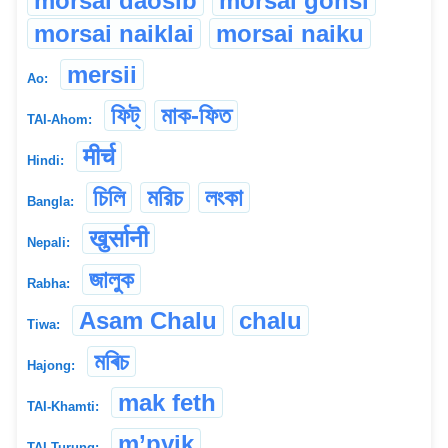
morsai daosib
morsai gonsi
morsai naiklai
morsai naiku
mersii
Ao:
ফিট্
মাক-ফিত
TAI-Ahom:
मीर्च
Hindi:
চিলি
মরিচ
লংকা
Bangla:
खुर्सानी
Nepali:
জালুক
Rabha:
Asam Chalu
chalu
Tiwa:
মৰিচ
Hajong:
mak feth
TAI-Khamti:
m’pyik
TAI-Turung: