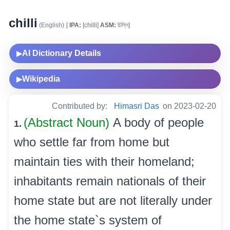
chilli
(English)
[
IPA:
[chilli]
ASM:
চিল্লি]
AI Dictionary Details
▶
Wikipedia
▶
Contributed by:
Himasri Das
on 2023-02-20
(Abstract Noun)
A body of people
1.
who settle far from home but
maintain ties with their homeland;
inhabitants remain nationals of their
home state but are not literally under
the home state`s system of