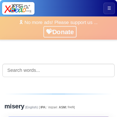
☰
🎗️ No more ads! Please support us ...
💝Donate
misery
(English)
[
IPA:
ˈmɪzəriː
ASM:
মিজাৰি]