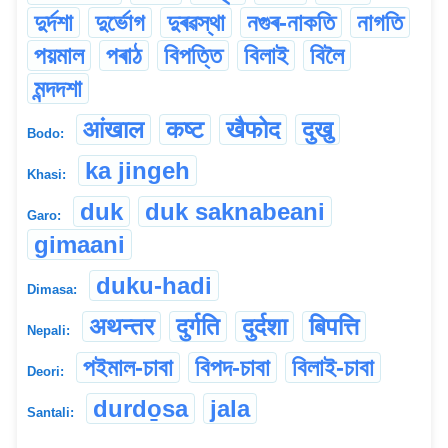
দুৰ্দশা
দুৰ্ভোগ
দুৰৱস্থা
নগুৰ-নাকতি
নাগতি
পয়মাল
পৰাঠ
বিপত্তি
বিলাই
বিলৈ
মন্দদশা
आंखाल
कष्ट
खैफोद
दुखु
Bodo:
ka jingeh
Khasi:
duk
duk saknabeani
Garo:
gimaani
duku-hadi
Dimasa:
अथन्तर
दुर्गति
दुर्दशा
बिपत्ति
Nepali:
পইমাল-চাবা
বিপদ-চাবা
বিলাই-চাবা
Deori:
durdo̱sa
jala
Santali: