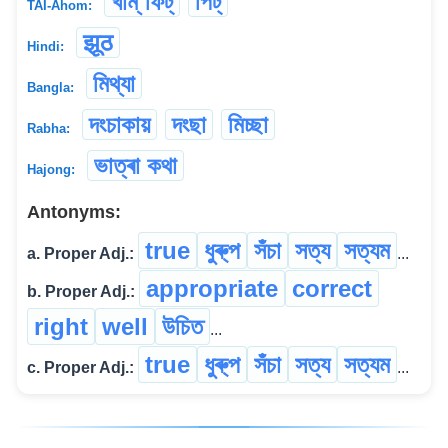
খাম্ ফিট্
পিট্
TAI-Ahom:
झूठ
Hindi:
মিথ্যা
Bangla:
দংচাকায়
দংছা
মিচ্ছা
Rabha:
ভাত্ৰা কথা
Hajong:
Antonyms:
true
ধুৰু্প
সঁচা
সত্য
সত্যম
a. Proper Adj.:
...
appropriate
correct
b. Proper Adj.:
right
well
উচিত
...
true
ধুৰু্প
সঁচা
সত্য
সত্যম
c. Proper Adj.:
...