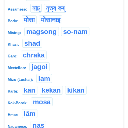
নাচ্‌
নৃত্য কৰ্
Assamese:
मोसा
मोसानाइ
Bodo:
magsong
so-nam
Mising:
shad
Khasi:
chraka
Garo:
jagoi
Meeteilon:
lam
Mizo (Lushai):
kan
kekan
kikan
Karbi:
mosa
Kok-Borok:
lâm
Hmar:
nas
Nagamese: