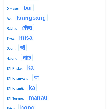
bai
Dimasa:
tsungsang
Ao:
ফৌছা
Rabha:
misa
Tiwa:
জাঁ
Deori:
নাচে
Hajong:
ka
TAI-Phake:
কা
TAI-Khamyang:
ka
TAI-Khamti:
manau
TAI-Turung:
bong
Tutsa: