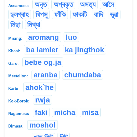
অনৃত
অপ্ৰকৃত
অসত্য
আসৈ
Assamese:
ছলগ্ৰাহ
ধিপসু
ফাঁকি
ফাকটি
বাদি
ভুৱা
মিছা
মিথ্যা
aromang
luo
Mising:
ba lamler
ka jingthok
Khasi:
bebe og.ja
Garo:
aranba
chumdaba
Meeteilon:
ahok`he
Karbi:
rwja
Kok-Borok:
faki
micha
misa
Nagamese:
moshol
Dimasa: