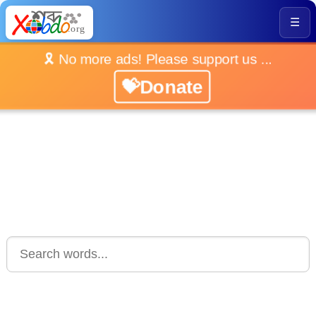
☰
🎗️ No more ads! Please support us ...
💝Donate