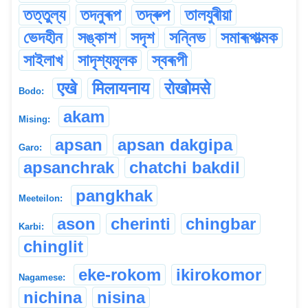
তত্তুল্য
তদনুৰূপ
তদ্ৰুপ
তালযুৰীয়া
ভেদহীন
সঙ্কাশ
সদৃশ
সন্নিভ
সমাৰূপাত্মক
সাইলাখ
সাদৃশ্যমূলক
স্বৰূপী
एखे
मिलायनाय
रोखोमसे
Bodo:
akam
Mising:
apsan
apsan dakgipa
Garo:
apsanchrak
chatchi bakdil
pangkhak
Meeteilon:
ason
cherinti
chingbar
Karbi:
chinglit
eke-rokom
ikirokomor
Nagamese:
nichina
nisina