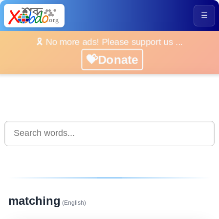
☰
🎗️ No more ads! Please support us ...
💝Donate
matching
(English)