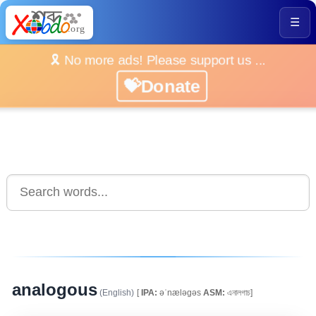
☰
🎗️ No more ads! Please support us ...
💝Donate
analogous
(English)
[
IPA:
əˈnæləgəs
ASM:
এনালগাচ]