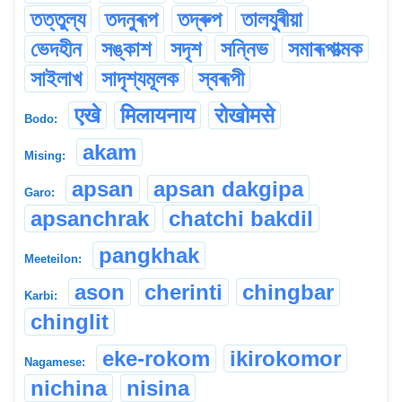
তত্তুল্য
তদনুৰূপ
তদ্ৰুপ
তালযুৰীয়া
ভেদহীন
সঙ্কাশ
সদৃশ
সন্নিভ
সমাৰূপাত্মক
সাইলাখ
সাদৃশ্যমূলক
স্বৰূপী
एखे
मिलायनाय
रोखोमसे
Bodo:
akam
Mising:
apsan
apsan dakgipa
Garo:
apsanchrak
chatchi bakdil
pangkhak
Meeteilon:
ason
cherinti
chingbar
Karbi:
chinglit
eke-rokom
ikirokomor
Nagamese:
nichina
nisina