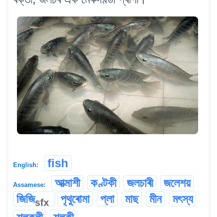
fish
English:
আত্মাশী
কণ্টকী
জলচাৰী
জলেশয়
Assamese:
জিজি
পৃথুৰোমা
প্লা
মাছ
মীন
মৎস্য
sfx