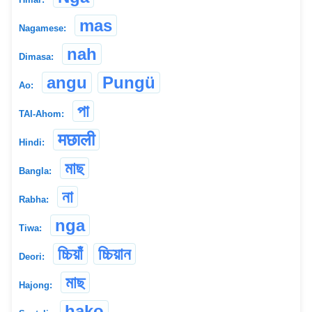
mas
Nagamese:
nah
Dimasa:
angu
Pungü
Ao:
পা
TAI-Ahom:
मछाली
Hindi:
মাছ
Bangla:
না
Rabha:
nga
Tiwa:
চ্চিয়াঁ
চ্চিয়ান
Deori:
মাছ
Hajong:
hako