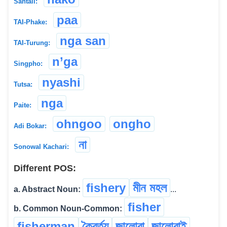
Santali:
paa
TAI-Phake:
nga san
TAI-Turung:
n’ga
Singpho:
nyashi
Tutsa:
nga
Paite:
ohngoo
ongho
Adi Bokar:
না
Sonowal Kachari:
Different POS:
fishery
মীন মহল
a. Abstract Noun:
...
fisher
b. Common Noun-Common:
fisherman
কৈৱৰ্ত্য
জালোৱা
জালোৱাই