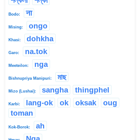
শল্কলী
শল্কী
ना
Bodo:
ongo
Mising:
dohkha
Khasi:
na.tok
Garo:
nga
Meeteilon:
মাছ
Bishnupriya Manipuri:
sangha
thingphel
Mizo (Lushai):
lang-ok
ok
oksak
oug
Karbi:
toman
ah
Kok-Borok:
Nga
Hmar: