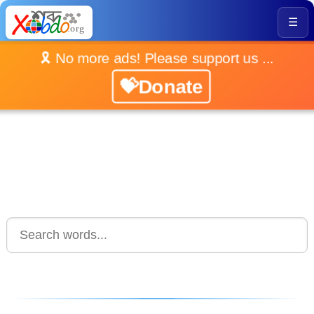
☰
🎗️ No more ads! Please support us ...
💝Donate