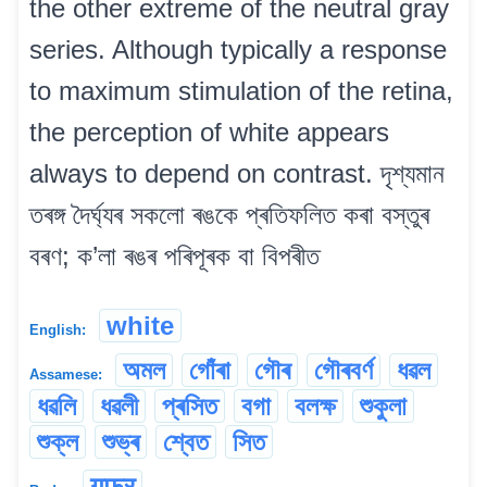
the other extreme of the neutral gray
series. Although typically a response
to maximum stimulation of the retina,
the perception of white appears
always to depend on contrast. দৃশ্যমান
তৰঙ্গ দৈৰ্ঘ্যৰ সকলো ৰঙকে প্ৰতিফলিত কৰা বস্তুৰ
বৰণ; ক’লা ৰঙৰ পৰিপূৰক বা বিপৰীত
white
English:
অমল
গোঁৰা
গৌৰ
গৌৰবৰ্ণ
ধৱল
Assamese:
ধৱলি
ধৱলী
প্ৰসিত
বগা
বলক্ষ
শুকুলা
শুক্ল
শুভ্ৰ
শ্বেত
সিত
गुफुर