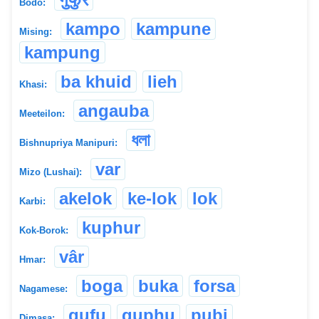
Bodo:
kampo
kampune
Mising:
kampung
ba khuid
lieh
Khasi:
angauba
Meeteilon:
ধলা
Bishnupriya Manipuri:
var
Mizo (Lushai):
akelok
ke-lok
lok
Karbi:
kuphur
Kok-Borok:
vâr
Hmar:
boga
buka
forsa
Nagamese:
gufu
guphu
pubi
Dimasa: