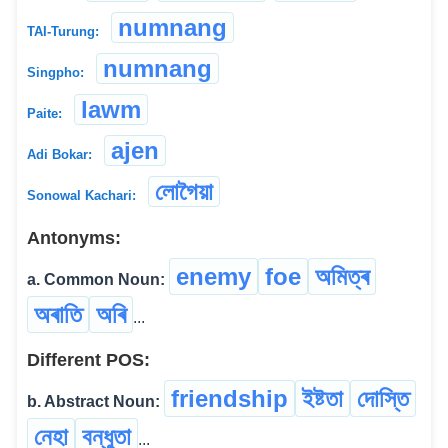
numnang
TAI-Turung:
numnang
Singpho:
lawm
Paite:
ajen
Adi Bokar:
লোগৈয়া
Sonowal Kachari:
Antonyms:
enemy
foe
অমিত্ৰ
a. Common Noun:
অৰাতি
অৰি
...
Different POS:
friendship
ইষ্টতা
দোস্তি
b. Abstract Noun:
নেহা
বন্ধুতা
...