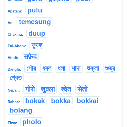
pulu
Apatani:
temesung
Ao:
duup
Chakma:
ফ্যুক্
TAI-Ahom:
सफ़ेद
Hindi:
গৌর
ধবল
ধলা
শাদা
শুক্লা
শুভ্র
Bangla:
শ্বেত
गोरो
शुक्ला
श्वेत
सेतो
Nepali:
bokak
bokka
bokkai
Rabha:
bolang
pholo
Tiwa: