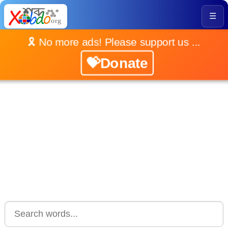
☰
🎗️ No more ads! Please support us ...
💝Donate