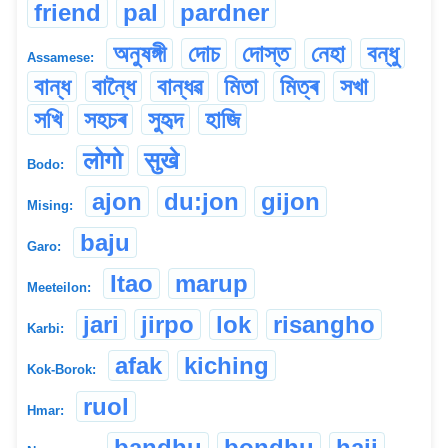
friend
pal
pardner
অনুষঙ্গী
দোচ
দোস্ত
নেহা
বন্ধু
Assamese:
বান্ধ
বান্ধৈ
বান্ধৱ
মিতা
মিত্ৰ
সখা
সখি
সহচৰ
সুহৃদ
হাজি
लोगो
सुखे
Bodo:
ajon
du:jon
gijon
Mising:
baju
Garo:
Itao
marup
Meeteilon:
jari
jirpo
lok
risangho
Karbi:
afak
kiching
Kok-Borok:
ruol
Hmar:
bandhu
bondhu
haji