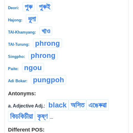
পুৰু
পুৰুই
Deori:
ধুলা
Hajong:
খাও
TAI-Khamyang:
phrong
TAI-Turung:
phrong
Singpho:
ngou
Paite:
pungpoh
Adi Bokar:
Antonyms:
black
অসিত
এঙেৰুৱা
a. Adjective Adj.:
কিচকিচীয়া
কৃষ্ণ
...
Different POS: