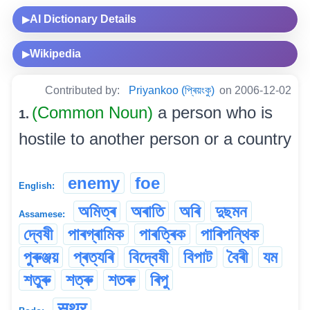
AI Dictionary Details
▶
Wikipedia
▶
Contributed by:
Priyankoo (প্ৰিয়ংকু)
on 2006-12-02
(Common Noun)
a person who is
1.
hostile to another person or a country
enemy
foe
English:
অমিত্ৰ
অৰাতি
অৰি
দুছমন
Assamese:
দ্বেষী
পাৰগ্ৰামিক
পাৰত্ৰিক
পাৰিপন্থিক
পুৰুঞ্জয়
প্ৰত্যৰি
বিদ্বেষী
বিপাট
বৈৰী
যম
শতুৰু
শত্ৰু
শতৰু
ৰিপু
सुथुर