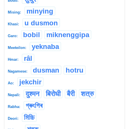
Bodo:
minying
Mising:
u dusmon
Khasi:
bobil
miknenggipa
Garo:
yeknaba
Meeteilon:
râl
Hmar:
dusman
hotru
Nagamese:
jekchir
Ao:
दुश्मन
बिरोधी
बैरी
शत्रु
Nepali:
গ্ৰুংগিৰ
Rabha:
মিচ্চি
Deori: