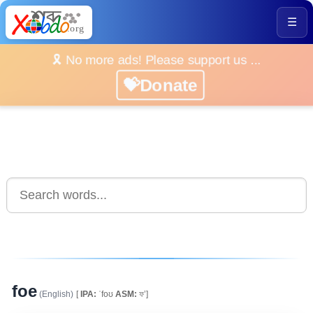
☰
🎗️ No more ads! Please support us ...
💝Donate
foe
(English)
[
IPA:
ˈfoʊ
ASM:
ফ’]