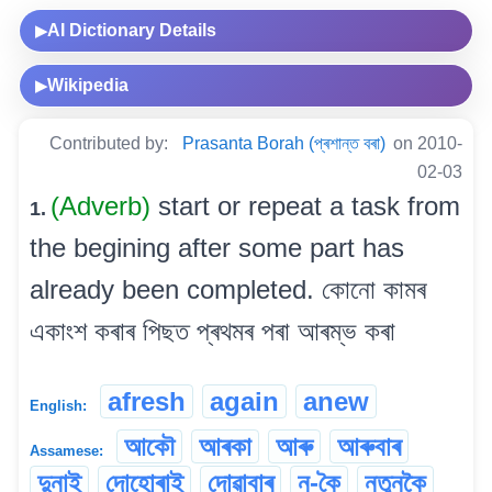
AI Dictionary Details
▶
Wikipedia
▶
Contributed by:
Prasanta Borah (প্ৰশান্ত বৰা)
on 2010-
02-03
(Adverb)
start or repeat a task from
1.
the begining after some part has
already been completed. কোনো কামৰ
একাংশ কৰাৰ পিছত প্ৰথমৰ পৰা আৰম্ভ কৰা
afresh
again
anew
English:
আকৌ
আৰকা
আৰু
আৰুবাৰ
Assamese:
দুনাই
দোহোৰাই
দোৱাবাৰ
ন-কৈ
নতুনকৈ