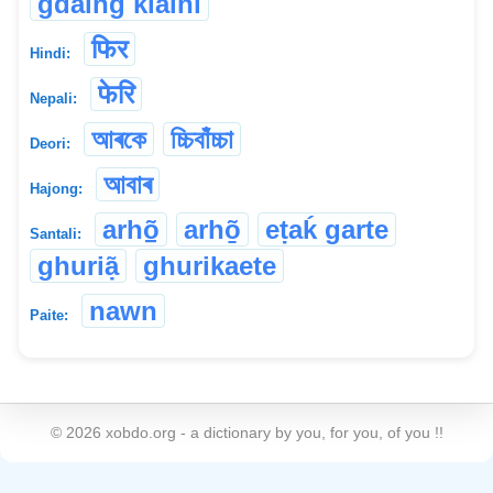
gdaing klaihi
फिर
Hindi:
फेरि
Nepali:
আৰকে
চ্চিবাঁচ্চা
Deori:
আবাৰ
Hajong:
arhõ̠
arhõ̱
eṭaḱ garte
Santali:
ghuriạ̃
ghurikaete
nawn
Paite:
©
2026
xobdo.org - a dictionary by you, for you, of you !!