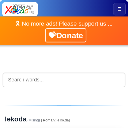
☰
🎗️ No more ads! Please support us ...
💝Donate
lekoda
(Mising)
[
Roman:
le.ko.da]