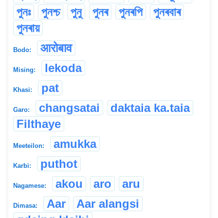
পুনঃ
পুনশ্চ
পুনু
পুনৰ
পুনৰপি
পুনৰবাৰ
পুনৰায়
आरोबाव
Bodo:
lekoda
Mising:
pat
Khasi:
changsatai
daktaia ka.taia
Garo:
Filthaye
amukka
Meeteilon:
puthot
Karbi:
akou
aro
aru
Nagamese:
Aar
Aar alangsi
Dimasa: