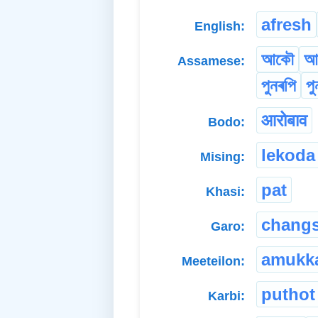
afresh
English:
আকৌ
আ
Assamese:
পুনৰপি
পু
आरोबाव
Bodo:
lekoda
Mising:
pat
Khasi:
changs
Garo:
amukk
Meeteilon:
puthot
Karbi: