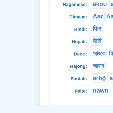
akou
Nagamese:
Aar
Aa
Dimasa:
फिर
Hindi:
फेरि
Nepali:
আৰকে
চ্চ
Deori:
আবাৰ
Hajong:
arhõ̠
a
Santali:
nawn
Paite: