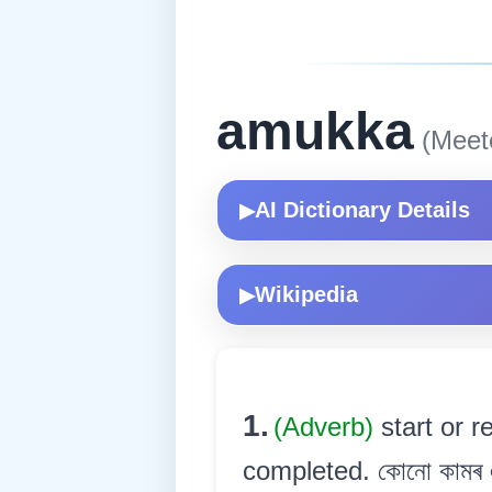
amukka
(Meete
AI Dictionary Details
▶
Wikipedia
▶
1.
(Adverb)
start or 
completed. কোনো কামৰ এক