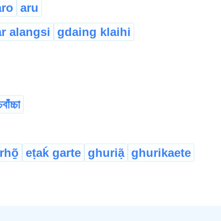
aro
aru
r alangsi
gdaing klaihi
িবাঁচ্চা
rhõ̱
eṭaḱ garte
ghuriạ̃
ghurikaete