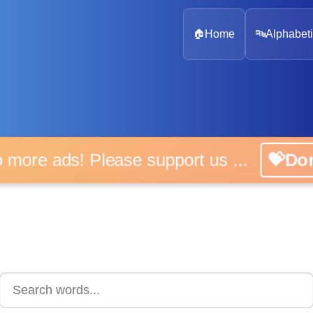
🏠
Home
🔤
Alphabeti
 more ads! Please support us ...
💝D