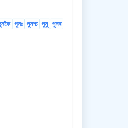
ুনকৈ
পুনঃ
পুনশ্চ
পুনু
পুনৰ