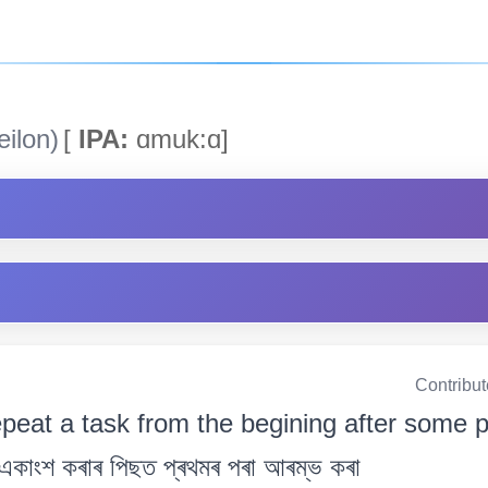
ilon)
[
IPA:
ɑmuk:ɑ]
Contribu
repeat a task from the begining after some 
াংশ কৰাৰ পিছত প্ৰথমৰ পৰা আৰম্ভ কৰা