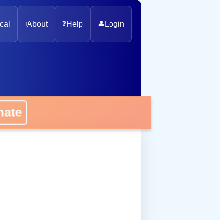
cal
ℹ️
About
❓
Help
👤
Login
onate