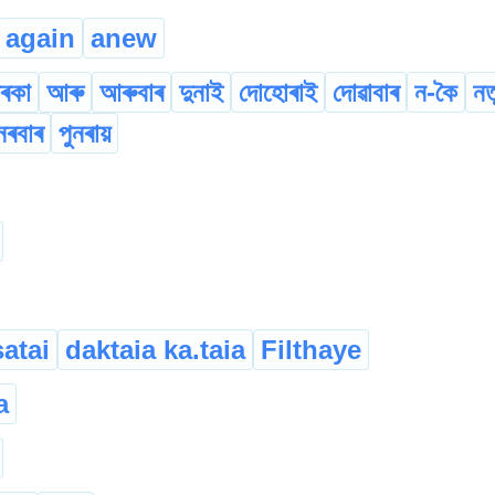
again
anew
ৰকা
আৰু
আৰুবাৰ
দুনাই
দোহোৰাই
দোৱাবাৰ
ন-কৈ
নত
নৰবাৰ
পুনৰায়
atai
daktaia ka.taia
Filthaye
a