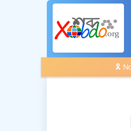
🎗️ No