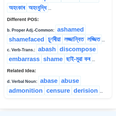
অহংকাৰ
অহংবুদ্ধি
...
Different POS:
ashamed
b. Proper Adj.-Common:
shamefaced
চূণৰীয়া
লজ্জান্বিত
লজ্জিত
...
abash
discompose
c. Verb-Trans.:
embarrass
shame
ছাই-মুৱা কৰ
...
Related Idea:
abase
abuse
d. Verbal Noun:
admonition
censure
derision
...
©
2026
xobdo.org - a dictionary by you, for you, of you !!