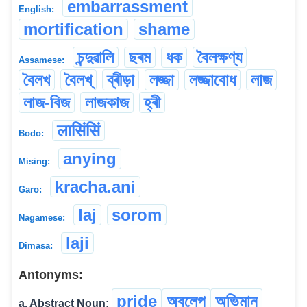
embarrassment
English:
mortification
shame
চন্দুৱালি
ছৰম
ধক
বৈলক্ষণ্য
Assamese:
বৈলখ
বৈলখ্
ব্ৰীড়া
লজ্জা
লজ্জাবোধ
লাজ
লাজ-বিজ
লাজকাজ
হ্ৰী
लासिंसिं
Bodo:
anying
Mising:
kracha.ani
Garo:
laj
sorom
Nagamese:
laji
Dimasa:
Antonyms:
pride
অবলেপ
অভিমান
a. Abstract Noun: