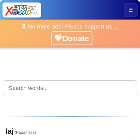
☰
🎗️ No more ads! Please support us ...
💝Donate
laj
(Nagamese)