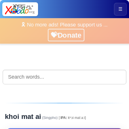
☰
🎗️ No more ads! Please support us ...
💝Donate
khoi mat ai
(Singpho)
[
IPA:
kʰᴐi mat a:i]