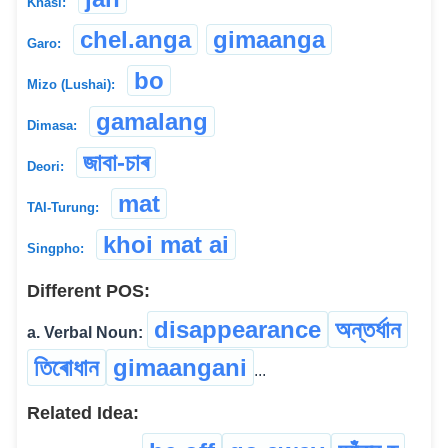
Khasi:
chel.anga
gimaanga
Garo:
bo
Mizo (Lushai):
gamalang
Dimasa:
জাবা-চাৰ
Deori:
mat
TAI-Turung:
khoi mat ai
Singpho:
Different POS:
disappearance
অন্তৰ্ধান
a. Verbal Noun:
তিৰোধান
gimaangani
...
Related Idea: