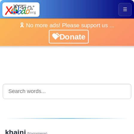
☰
🎗️ No more ads! Please support us ...
💝Donate
khaini
(Nagamese)