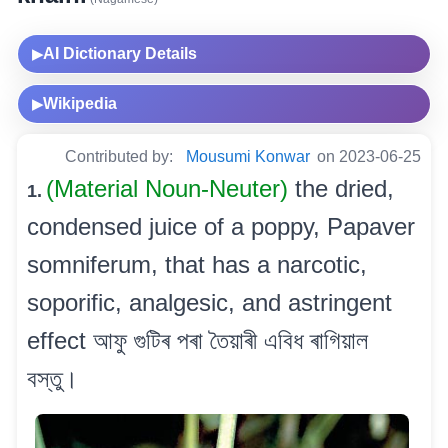
AI Dictionary Details
▶
Wikipedia
▶
Contributed by:
Mousumi Konwar
on 2023-06-25
(Material Noun-Neuter)
the dried,
1.
condensed juice of a poppy, Papaver
somniferum, that has a narcotic,
soporific, analgesic, and astringent
effect আফু গুটিৰ পৰা তৈয়াৰী এবিধ ৰাগিয়াল
বস্তু।