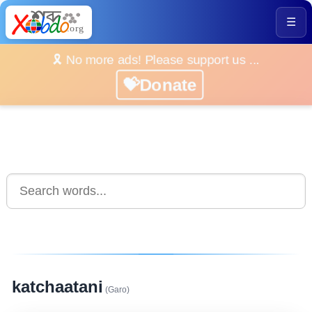
☰
🎗️ No more ads! Please support us ...
💝Donate
katchaatani
(Garo)