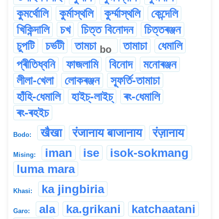
কুমৰ্থোলি
কুৰ্মাস্থলি
কুৰ্ম্মাস্থলি
কেন্দেলি
খিকিন্দালি
চখ
চিত্ত বিনোদন
চিত্তৰঞ্জন
চুপটি
চৰ্ভটী
তামচা
তামাচা
ধেমালি
bo
প্ৰীতিধ্বনি
ফাজলামি
বিনোদ
মনোৰঞ্জন
লীলা-খেলা
লোকৰঞ্জন
স্ফূৰ্তি-তামাচা
হাঁহি-ধেমালি
হাইচ্-লাইচ্
ৰং-ধেমালি
ৰং-ৰহইচ
खैखा
रंजानाय बाजानाय
रंज़ानाय
Bodo:
iman
ise
isok-sokmang
Mising:
luma mara
ka jingbiria
Khasi:
ala
ka.grikani
katchaatani
Garo: