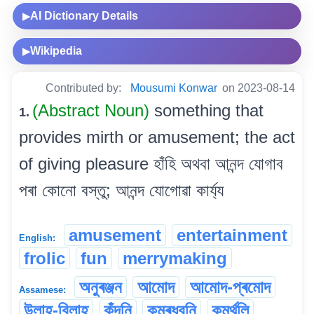
AI Dictionary Details
▶
Wikipedia
▶
Contributed by:
Mousumi Konwar
on 2023-08-14
(Abstract Noun)
something that
1.
provides mirth or amusement; the act
of giving pleasure হাঁহি অথবা আনন্দ যোগাব
পৰা কোনো বস্তু; আনন্দ যোগোৱা কাৰ্য্য
amusement
entertainment
English:
frolic
fun
merrymaking
অনুৰঞ্জন
আমোদ
আমোদ-প্ৰমোদ
Assamese:
উলাহ-বিলাহ
কুঁদনি
কুমৰধ্বনি
কুমৰ্থলি