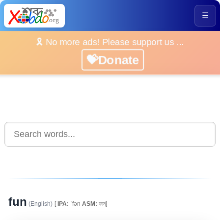
☰
🎗️ No more ads! Please support us ...
💝Donate
fun
(English)
[
IPA:
ˈfən
ASM:
ফান]