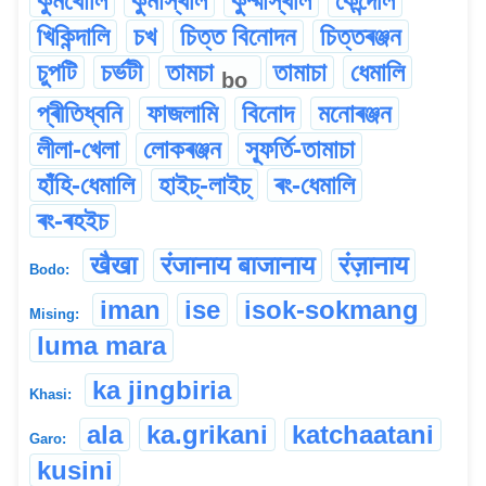
কুমৰ্থোলি
কুৰ্মাস্থলি
কুৰ্ম্মাস্থলি
কেন্দেলি
খিকিন্দালি
চখ
চিত্ত বিনোদন
চিত্তৰঞ্জন
চুপটি
চৰ্ভটী
তামচা
তামাচা
ধেমালি
bo
প্ৰীতিধ্বনি
ফাজলামি
বিনোদ
মনোৰঞ্জন
লীলা-খেলা
লোকৰঞ্জন
স্ফূৰ্তি-তামাচা
হাঁহি-ধেমালি
হাইচ্-লাইচ্
ৰং-ধেমালি
ৰং-ৰহইচ
खैखा
रंजानाय बाजानाय
रंज़ानाय
Bodo:
iman
ise
isok-sokmang
Mising:
luma mara
ka jingbiria
Khasi:
ala
ka.grikani
katchaatani
Garo:
kusini