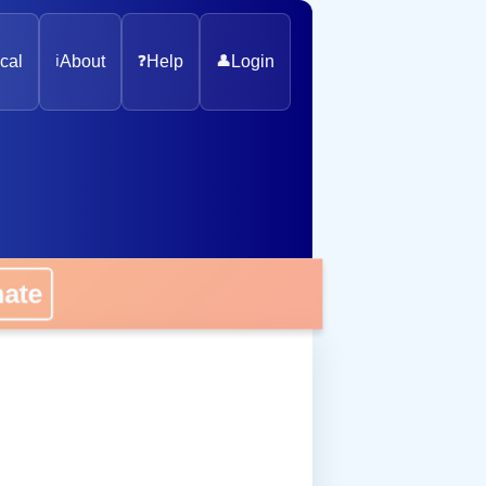
cal
ℹ️
About
❓
Help
👤
Login
onate