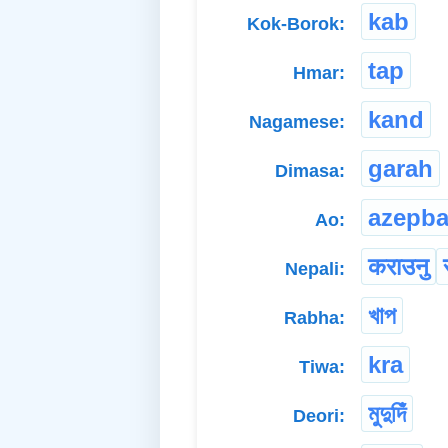
kab
Kok-Borok:
tap
Hmar:
kand
Nagamese:
garah
Dimasa:
azepb
Ao:
कराउनु
Nepali:
খাপ
Rabha:
kra
Tiwa:
মুদুদিঁ
Deori: