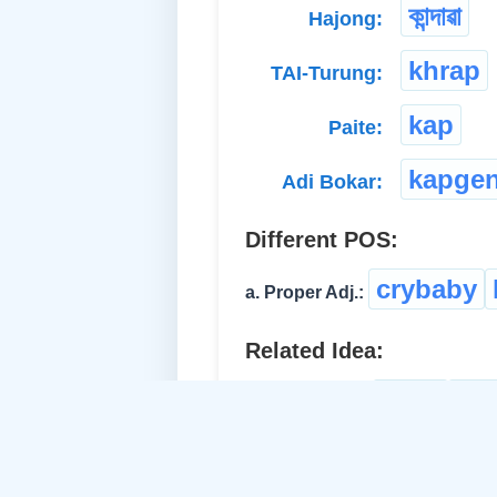
কান্দাৱা
Hajong:
khrap
TAI-Turung:
kap
Paite:
kapge
Adi Bokar:
Different POS:
crybaby
a. Proper Adj.:
Related Idea:
yowl
ৰাউচ
b. Verb-Intran.: