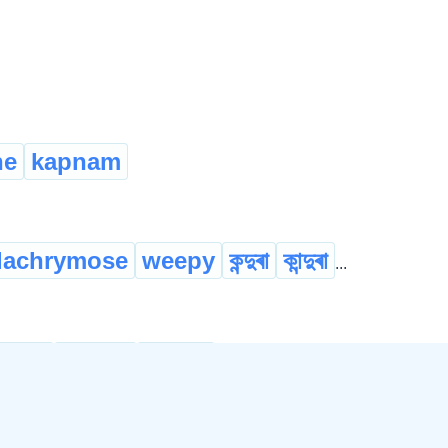
ne
kapnam
lachrymose
weepy
কন্দুৰা
কান্দুৰা
...
ি জোৰ্
ৰাও জোৰ্
ৰাও বান্ধ্
...