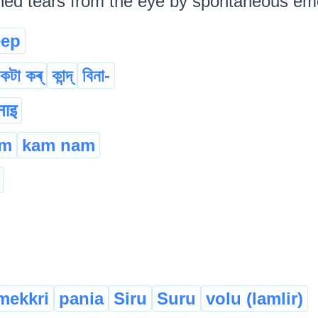
hed tears from the eye by spontaneous em
ep
-কটা কৰ্
কান্দ্
বিনা-
नाइ
am
kam nam
mekkri
pania
Siru
Suru
volu (lamlir)