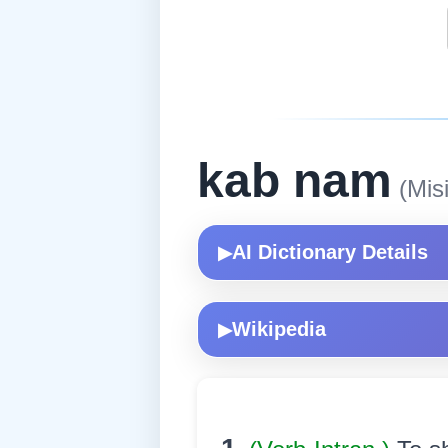
kab nam
(Mis
AI Dictionary Details
▶
Wikipedia
▶