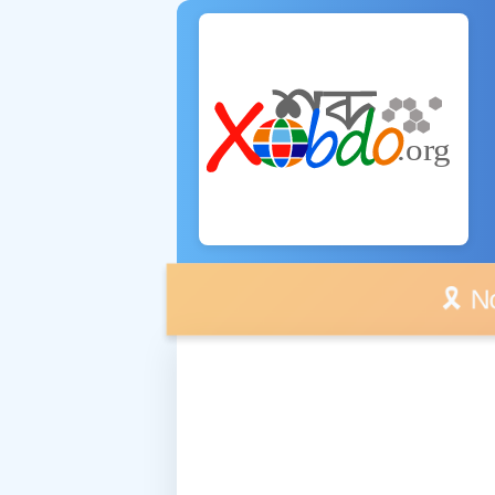
🎗️ No