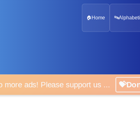
🏠
Home
🔤
Alphabeti
 more ads! Please support us ...
💝D