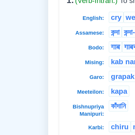
1.
(Verb-Intran.)
To s
cry
we
English:
কন্দা
কন্দা
Assamese:
गाब
गाब
Bodo:
kab n
Mising:
grapak
Garo:
kapa
Meeteilon:
কাঁদানি
Bishnupriya
Manipuri:
chiru
Karbi: