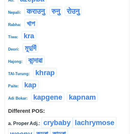
Ao:
कराउनु
रुनु
रोउनु
Nepali:
খাপ
Rabha:
kra
Tiwa:
মুদুদিঁ
Deori:
কান্দাৱা
Hajong:
khrap
TAI-Turung:
kap
Paite:
kapgene
kapnam
Adi Bokar:
Different POS:
crybaby
lachrymose
a. Proper Adj.:
weepy
কন্দুৰা
কান্দুৰা