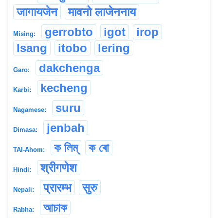
जागायजेन
मावनो लाजेननाय
gerrobto
igot
irop
Mising:
Isang
itobo
lering
dakchenga
Garo:
kecheng
Karbi:
suru
Nagamese:
jenbah
Dimasa:
ক লিম্
ক ৰো
TAI-Ahom:
श्रीगणेश
Hindi:
प्रारम्भ
सुरु
Nepali:
আচাক
Rabha: