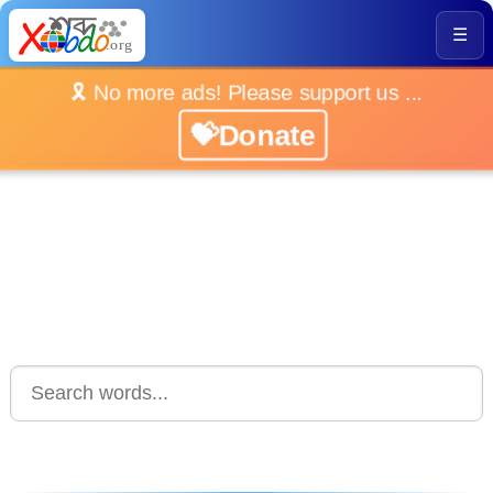
☰
🎗️ No more ads! Please support us ...
💝Donate