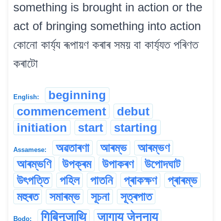
something is brought in action or the
act of bringing something into action
কোনো কাৰ্য্য ৰূপায়ণ কৰাৰ সময় বা কাৰ্য্যত পৰিণত
কৰাটো
beginning
English:
commencement
debut
initiation
start
starting
অৱতাৰণা
আৰম্ভ
আৰম্ভণ
Assamese:
আৰম্ভণি
উপক্ৰম
উপাকৰণ
উপোদঘাট
উৎপত্তি
পহিল
পাতনি
প্ৰাকক্ষণ
প্ৰাৰম্ভ
মহুৰত
সমাৰম্ভ
সূচনা
সূত্ৰপাত
गिबिनुजाथि
जागाय जेननाय
Bodo: