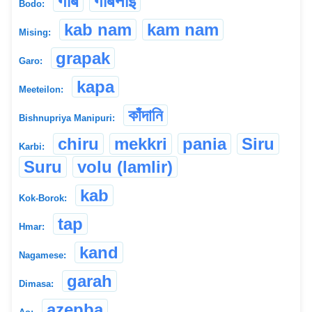
गाब
गाबनाइ
Bodo:
kab nam
kam nam
Mising:
grapak
Garo:
kapa
Meeteilon:
কাঁদানি
Bishnupriya Manipuri:
chiru
mekkri
pania
Siru
Karbi:
Suru
volu (lamlir)
kab
Kok-Borok:
tap
Hmar:
kand
Nagamese:
garah
Dimasa:
azepba