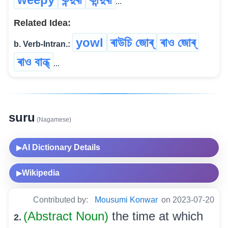
...
Related Idea:
yowl
ৰাউচি জোৰ্
ৰাও জোৰ্
b. Verb-Intran.:
ৰাও বান্ধ্
...
suru
(Nagamese)
AI Dictionary Details
▶
Wikipedia
▶
Contributed by:
Mousumi Konwar
on 2023-07-20
(Abstract Noun)
the time at which
2.