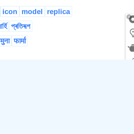
icon
model
replica
ৰ্হি
প্ৰতিৰূপ
मुना
फार्मा
sa
a
Descr