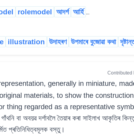
odel
rolemodel
আদৰ্শ
আৰ্হি
...
e
illustration
উদাহৰণ
উপমাৰে বুজোৱা কথা
দৃষ্টান্
Contributed
representation, generally in miniature, mad
original materials, to show the constructio
r thing regarded as a representative symbo
াঁথনি বা অবয়ৱ দৰ্শাবলৈ তৈয়াৰ কৰা সাইলাখ আকৃতিৰ কিন্
্মিত প্ৰতিনিধিত্বমূলক বস্তু।