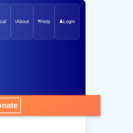
cal
ℹ️
About
❓
Help
👤
Login
ate