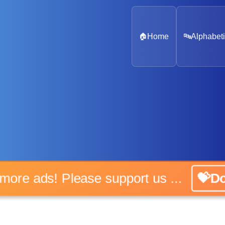
🏠
Home
🔤
Alphabeti
No more ads! Please support us ...
💝Don