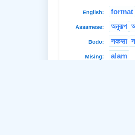
format
English:
অনুকল্প
আ
Assamese:
नकसा
न
Bodo:
alam
Mising:
ka nuk
Khasi:
nomun
Nagamese: