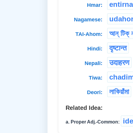
entirna
Hmar:
udaho
Nagamese:
আন্ টিক্ 
TAI-Ahom:
दृष्टान्त
Hindi:
उदाहरण
Nepali:
chadi
Tiwa:
লাকিয়াঁমা
Deori:
Related Idea:
ide
a. Proper Adj.-Common: