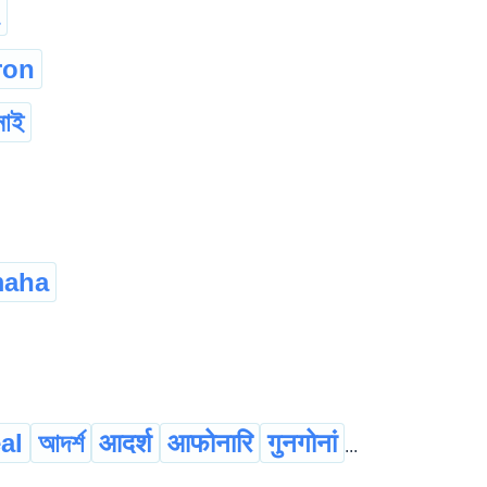
ron
নাই
maha
al
আদৰ্শ
आदर्श
आफोनारि
गुनगोनां
...