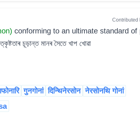
Contributed
mon)
conforming to an ultimate standard of 
্কৃষ্টতাৰ চূড়ান্ত মানৰ সৈতে খাপ খোৱা
फोनारि
गुनगोनां
दिन्थिनेरसोन
नेरसोनथि गोनां
sa