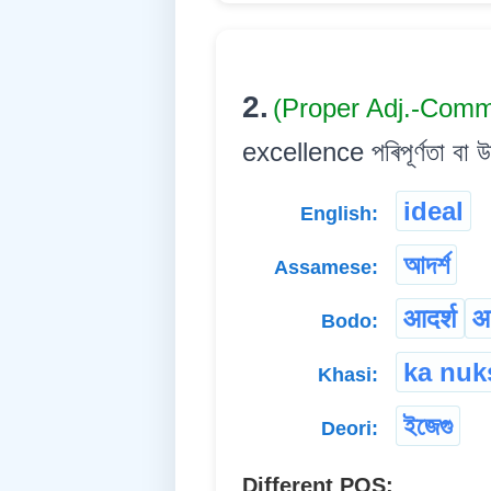
2.
(Proper Adj.-Com
excellence পৰিপূৰ্ণতা বা উত
ideal
English:
আদৰ্শ
Assamese:
आदर्श
आ
Bodo:
ka nuk
Khasi:
ইজেগু
Deori:
Different POS: