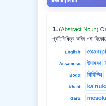
Wikipedia
▶
1.
(Abstract Noun)
On
প্ৰতিনিধিত্ব কৰিব পৰা যিকো
examp
English:
উদাহৰণ
Assamese:
बिदिन्थि
Bodo:
ka nuk
Khasi:
mesok
Garo: