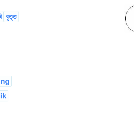
ি
বৃত্ত
ong
ik