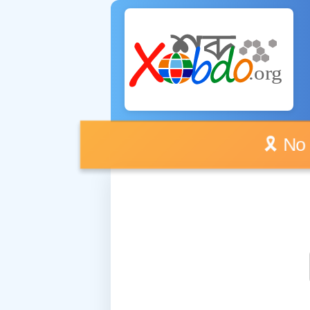
🎗️ No