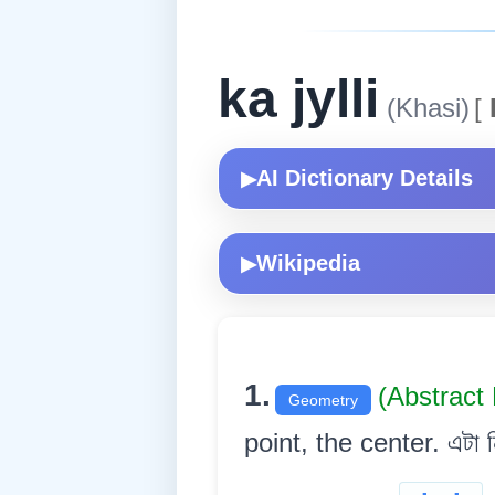
ka jylli
(Khasi)
[
AI Dictionary Details
▶
Wikipedia
▶
1.
(Abstract
Geometry
point, the center. এটা নিৰ্দ্