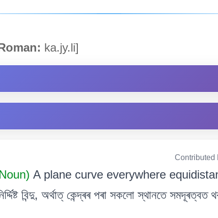
Roman:
ka.jy.li]
Contributed
 Noun)
A plane curve everywhere equidistan
দিষ্ট বিন্দু, অৰ্থাত্ কেন্দ্ৰৰ পৰা সকলো স্থানতে সমদূৰত্বত