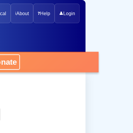
cal
ℹ️
About
❓
Help
👤
Login
onate