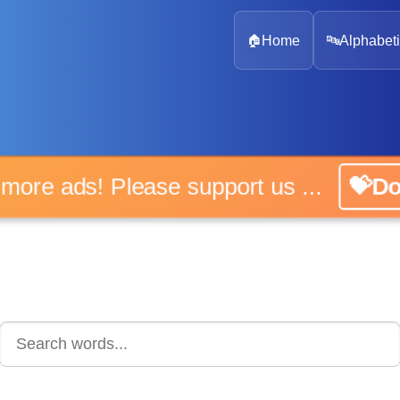
🏠
Home
🔤
Alphabeti
 more ads! Please support us ...
💝D