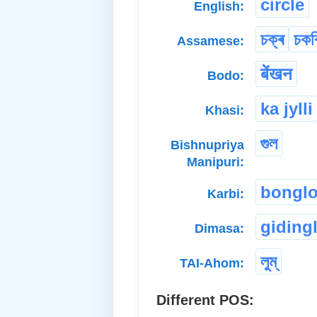
circle
English:
চক্ৰ
চকৰ
Assamese:
बेंखन
Bodo:
ka jylli
Khasi:
গুল
Bishnupriya
Manipuri:
bongl
Karbi:
gidingl
Dimasa:
লুম্
TAI-Ahom:
Different POS: