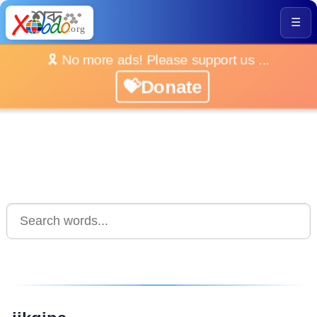
☰
🎗️ No more ads! Please support us ...
💝Donate