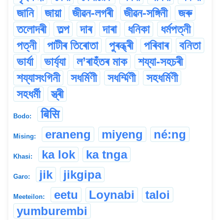
জানি
জায়া
জীৱন-লগৰী
জীৱন-সঙ্গিনী
জৰু
তলোদৰী
তল্প
দাৰ
দাৰা
ধনিকা
ধৰ্মপত্নী
পত্নী
পাটীৰ তিৰোতা
পুৰন্ধ্ৰী
পৰিবাৰ
বনিতা
ভাৰ্যা
ভাৰ্য্যা
ল’ৰাহঁতৰ মাক
শয্যা-সহচৰী
শয্যাসংগিনী
সধৰ্মিণী
সধৰ্ম্মিণী
সহধৰ্মিণী
সহধৰ্মী
স্ত্ৰী
बिसि
Bodo:
eraneng
miyeng
né:ng
Mising:
ka lok
ka tnga
Khasi:
jik
jikgipa
Garo:
eetu
Loynabi
taloi
Meeteilon:
yumburembi