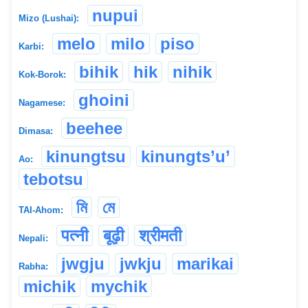
nupui
Mizo (Lushai):
melo
milo
piso
Karbi:
bihik
hik
nihik
Kok-Borok:
ghoini
Nagamese:
beehee
Dimasa:
kinungtsu
kinungts’u’
Ao:
tebotsu
মি
মে
TAI-Ahom:
पत्नी
बूढ़ी
श्रीमती
Nepali:
jwgju
jwkju
marikai
Rabha:
michik
mychik