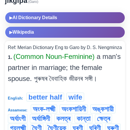
jikgipa
(Garo)
AI Dictionary Details
▶
Wikipedia
▶
Ref: Merian Dictionary Eng to Garo by D. S. Nengminza
(Common Noun-Feminine)
a man's
1.
partner in marriage; the female
spouse. পুৰুষৰ বৈবাহিক জীৱনৰ সঙ্গী।
better half
wife
English:
অংক-লক্ষ্মী
অংকশায়িনী
অঙ্কশায়ী
Assamese:
অৰ্ধাংগী
অৰ্ধাঙ্গিনী
কলত্ৰ
কান্তা
ক্ষেত্ৰ
গৃহলক্ষ্মী
ঘৈণী
ঘৈণীয়েক
ঘৰণী
ঘৰিণী
ঘৰুণী