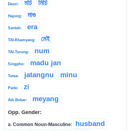
মচি
মিচি
Deori:
মাগু
Hajong:
era
Santali:
মেই
TAI-Khamyang:
num
TAI-Turung:
madu jan
Singpho:
jatangnu
minu
Tutsa:
zi
Paite:
meyang
Adi Bokar:
Opp. Gender:
husband
a. Common Noun-Masculine: