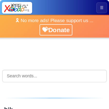
☰
🎗️ No more ads! Please support us ...
💝Donate