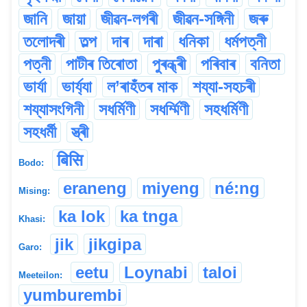
জানি
জায়া
জীৱন-লগৰী
জীৱন-সঙ্গিনী
জৰু
তলোদৰী
তল্প
দাৰ
দাৰা
ধনিকা
ধৰ্মপত্নী
পত্নী
পাটীৰ তিৰোতা
পুৰন্ধ্ৰী
পৰিবাৰ
বনিতা
ভাৰ্যা
ভাৰ্য্যা
ল’ৰাহঁতৰ মাক
শয্যা-সহচৰী
শয্যাসংগিনী
সধৰ্মিণী
সধৰ্ম্মিণী
সহধৰ্মিণী
সহধৰ্মী
স্ত্ৰী
बिसि
Bodo:
eraneng
miyeng
né:ng
Mising:
ka lok
ka tnga
Khasi:
jik
jikgipa
Garo:
eetu
Loynabi
taloi
Meeteilon:
yumburembi