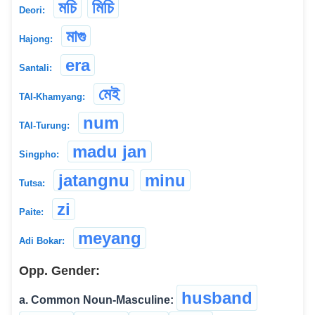
মচি
মিচি
Deori:
মাগু
Hajong:
era
Santali:
মেই
TAI-Khamyang:
num
TAI-Turung:
madu jan
Singpho:
jatangnu
minu
Tutsa:
zi
Paite:
meyang
Adi Bokar:
Opp. Gender:
husband
a. Common Noun-Masculine: