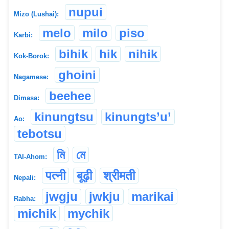
nupui
Mizo (Lushai):
melo
milo
piso
Karbi:
bihik
hik
nihik
Kok-Borok:
ghoini
Nagamese:
beehee
Dimasa:
kinungtsu
kinungts’u’
Ao:
tebotsu
মি
মে
TAI-Ahom:
पत्नी
बूढ़ी
श्रीमती
Nepali:
jwgju
jwkju
marikai
Rabha:
michik
mychik