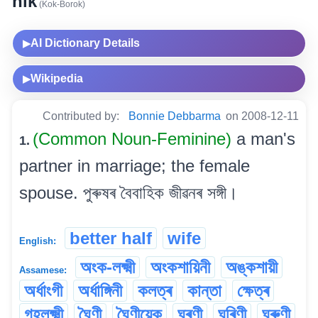
hik
(Kok-Borok)
AI Dictionary Details
▶
Wikipedia
▶
Contributed by:
Bonnie Debbarma
on 2008-12-11
(Common Noun-Feminine)
a man's
1.
partner in marriage; the female
spouse. পুৰুষৰ বৈবাহিক জীৱনৰ সঙ্গী।
better half
wife
English:
অংক-লক্ষ্মী
অংকশায়িনী
অঙ্কশায়ী
Assamese:
অৰ্ধাংগী
অৰ্ধাঙ্গিনী
কলত্ৰ
কান্তা
ক্ষেত্ৰ
গৃহলক্ষ্মী
ঘৈণী
ঘৈণীয়েক
ঘৰণী
ঘৰিণী
ঘৰুণী