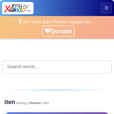
☰
🎗️ No more ads! Please support us ...
💝Donate
iten
(Mising)
[
Roman:
i.ten]