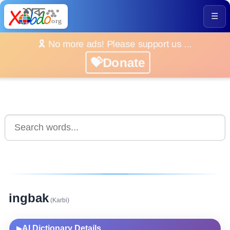
☰
🎗️ No more ads! Please support us ...
💝Donate
ingbak
(Karbi)
AI Dictionary Details
▶