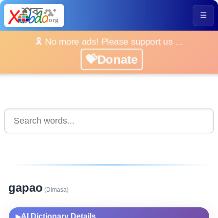
☰
🎗️ No more ads! Please support us ...
💝Donate
gapao
(Dimasa)
AI Dictionary Details
▶