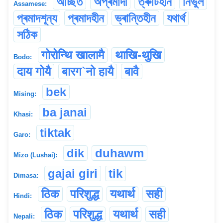
অচ্ছিত
অপ্ৰমাদী
ত্ৰুটিহীন
নিৰ্ভুল
Assamese:
প্ৰমাদশূন্য
প্ৰমাদহীন
ভ্ৰান্তিহীন
যথাৰ্থ
সঠিক
गोरोन्थि खालामै
थाखि-थुखि
Bodo:
दाय गोयै
बारग`नो हायै
बावै
bek
Mising:
ba janai
Khasi:
tiktak
Garo:
dik
duhawm
Mizo (Lushai):
gajai giri
tik
Dimasa:
ठिक
परिशुद्ध
यथार्थ
सही
Hindi:
ठिक
परिशुद्ध
यथार्थ
सही
Nepali: