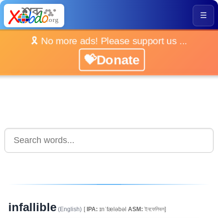
☰
🎗️ No more ads! Please support us ...
💝Donate
infallible
(English)
[
IPA:
ɪnˈfæləbəl
ASM:
ইনফেলিবল]