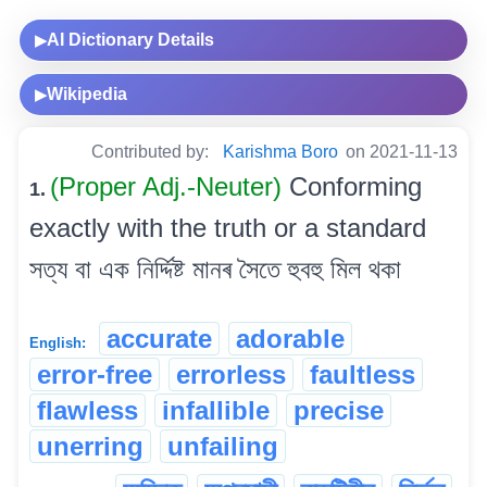
AI Dictionary Details
▶
Wikipedia
▶
Contributed by:
Karishma Boro
on 2021-11-13
(Proper Adj.-Neuter)
Conforming
1.
exactly with the truth or a standard
সত্য বা এক নিৰ্দ্দিষ্ট মানৰ সৈতে হুবহু মিল থকা
accurate
adorable
English:
error-free
errorless
faultless
flawless
infallible
precise
unerring
unfailing