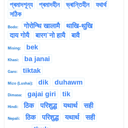
প্ৰমাদশূন্য
প্ৰমাদহীন
ভ্ৰান্তিহীন
যথাৰ্থ
সঠিক
गोरोन्थि खालामै
थाखि-थुखि
Bodo:
दाय गोयै
बारग`नो हायै
बावै
bek
Mising:
ba janai
Khasi:
tiktak
Garo:
dik
duhawm
Mizo (Lushai):
gajai giri
tik
Dimasa:
ठिक
परिशुद्ध
यथार्थ
सही
Hindi:
ठिक
परिशुद्ध
यथार्थ
सही
Nepali: