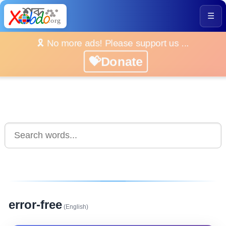
☰
🎗️ No more ads! Please support us ...
💝Donate
error-free
(English)