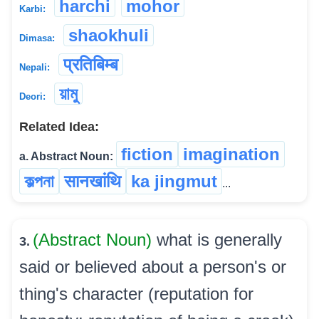
harchi
mohor
Karbi:
shaokhuli
Dimasa:
प्रतिबिम्ब
Nepali:
য়ামু
Deori:
Related Idea:
fiction
imagination
a. Abstract Noun:
কল্পনা
सानखांथि
ka jingmut
...
(Abstract Noun)
what is generally
3.
said or believed about a person's or
thing's character (reputation for