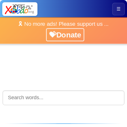
☰
🎗️ No more ads! Please support us ...
💝Donate